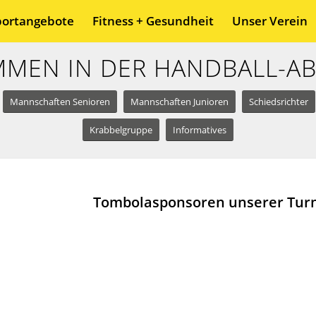
portangebote
Fitness + Gesundheit
Unser Verein
MEN IN DER HANDBALL-A
Mannschaften Senioren
Mannschaften Junioren
Schiedsrichter
Krabbelgruppe
Informatives
Tombolasponsoren unserer Tur