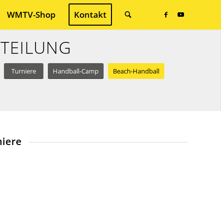
WMTV-Shop
Kontakt
BTEILUNG
Turniere
Handball-Camp
Beach-Handball
niere