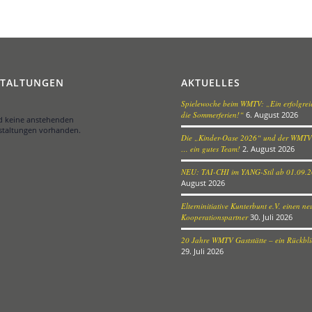
STALTUNGEN
AKTUELLES
Spielewoche beim WMTV: „Ein erfolgreic
die Sommerferien!“
6. August 2026
nd keine anstehenden
staltungen vorhanden.
Die „Kinder-Oase 2026“ und der WMTV
… ein gutes Team!
2. August 2026
NEU: TAI-CHI im YANG-Stil ab 01.09.
August 2026
Elterninitiative Kunterbunt e.V. einen n
Kooperationspartner
30. Juli 2026
20 Jahre WMTV Gaststätte – ein Rückblic
29. Juli 2026