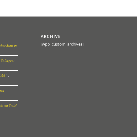
ARCHIVE
[wpb_custom_archives]
her Start in
 Solingen:
2026
1.
euen
k mit Stolz!