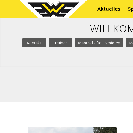
Aktuelles
S
WILLKOM
Kontakt
Trainer
Mannschaften Senioren
Ma