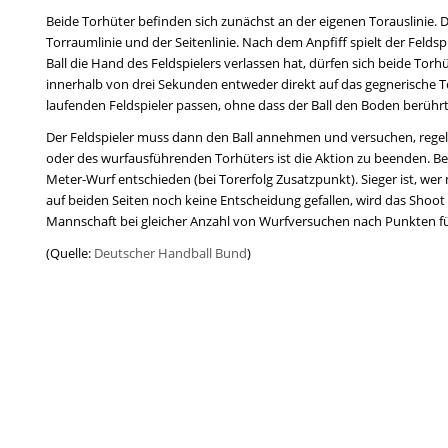
Beide Torhüter befinden sich zunächst an der eigenen Torauslinie. 
Torraumlinie und der Seitenlinie. Nach dem Anpfiff spielt der Felds
Ball die Hand des Feldspielers verlassen hat, dürfen sich beide T
innerhalb von drei Sekunden entweder direkt auf das gegnerische T
laufenden Feldspieler passen, ohne dass der Ball den Boden berührt
Der Feldspieler muss dann den Ball annehmen und versuchen, regelger
oder des wurfausführenden Torhüters ist die Aktion zu beenden. Bei
Meter-Wurf entschieden (bei Torerfolg Zusatzpunkt). Sieger ist, wer
auf beiden Seiten noch keine Entscheidung gefallen, wird das Shoot 
Mannschaft bei gleicher Anzahl von Wurfversuchen nach Punkten fü
(Quelle:
Deutscher Handball Bund
)