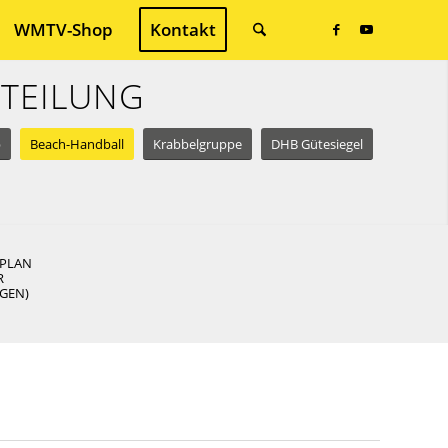
WMTV-Shop
Kontakt
BTEILUNG
p
Beach-Handball
Krabbelgruppe
DHB Gütesiegel
PLAN
R
GEN)