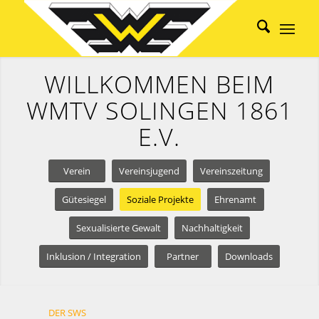
WILLKOMMEN BEIM
WMTV SOLINGEN 1861
E.V.
Verein
Vereinsjugend
Vereinszeitung
Gütesiegel
Soziale Projekte
Ehrenamt
Sexualisierte Gewalt
Nachhaltigkeit
Inklusion / Integration
Partner
Downloads
DER SWS