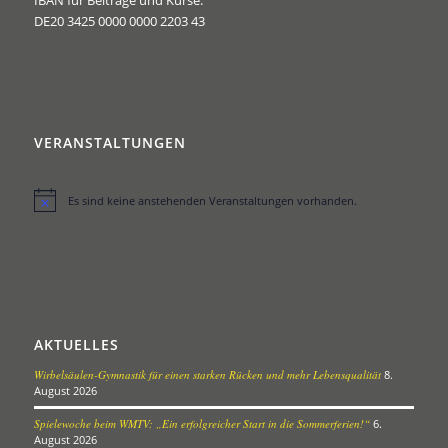
IBAN für Beiträge und Kurse:
DE20 3425 0000 0000 2203 43
VERANSTALTUNGEN
Es sind keine anstehenden Veranstaltungen vorhanden.
Hinweis
AKTUELLES
Wirbelsäulen-Gymnastik für einen starken Rücken und mehr Lebensqualität
8.
August 2026
Spielewoche beim WMTV: „Ein erfolgreicher Start in die Sommerferien!“
6.
August 2026