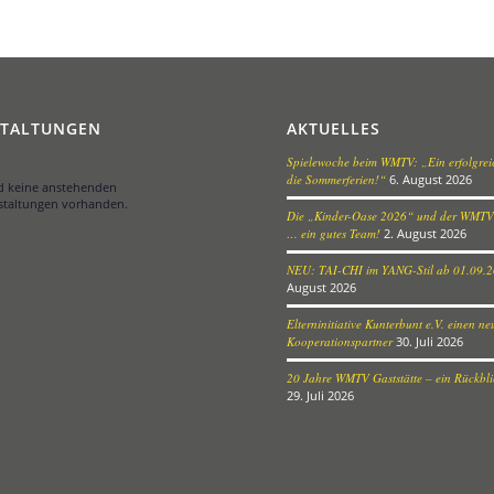
STALTUNGEN
AKTUELLES
Spielewoche beim WMTV: „Ein erfolgreic
die Sommerferien!“
6. August 2026
nd keine anstehenden
staltungen vorhanden.
Die „Kinder-Oase 2026“ und der WMTV
… ein gutes Team!
2. August 2026
NEU: TAI-CHI im YANG-Stil ab 01.09.
August 2026
Elterninitiative Kunterbunt e.V. einen n
Kooperationspartner
30. Juli 2026
20 Jahre WMTV Gaststätte – ein Rückblic
29. Juli 2026