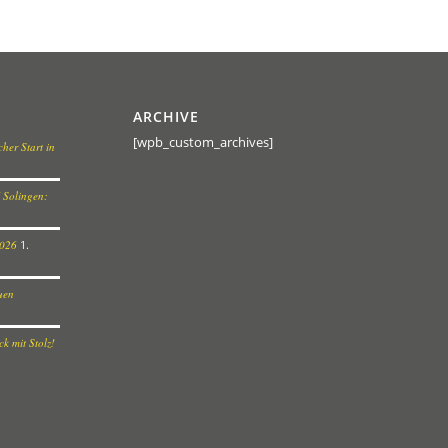
ARCHIVE
[wpb_custom_archives]
her Start in
 Solingen:
2026
1.
euen
k mit Stolz!