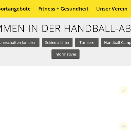
portangebote
Fitness + Gesundheit
Unser Verein
MEN IN DER HANDBALL-A
nnschaften Junioren
Schiedsrichter
Turniere
Handball-Cam
Informatives