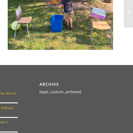
ARCHIVE
[wpb_custom_archives]
her Start in
 Solingen:
2026
1.