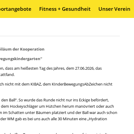
portangebote
Fitness + Gesundheit
Unser Verein
biläum der Kooperation
egungskindergarten“
en, dass am heißesten Tag des Jahres, dem 27.06.2026, das
attfand.
lich nicht mit dem KIBAZ, dem KInderBewegungsAbZeichen nicht
en Ball“. So wurde das Runde nicht nur ins Eckige befördert,
t, dem Hockeyschläger um Hütchen herum manövriert oder auch
en im Schatten unter Bäumen platziert und der Ball war auch schon
 der WM gab es bei uns auch alle 30 Minuten eine „Hydration