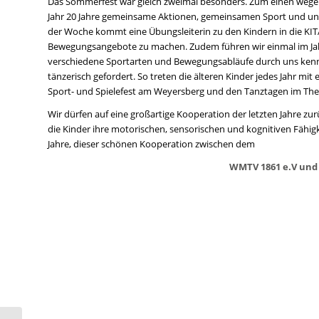
Das Sommerfest war gleich zweimal besonders. Zum einen wege
Jahr 20 Jahre gemeinsame Aktionen, gemeinsamen Sport und un
der Woche kommt eine Übungsleiterin zu den Kindern in die KI
Bewegungsangebote zu machen. Zudem führen wir einmal im Jahr 
verschiedene Sportarten und Bewegungsabläufe durch uns kenn
tänzerisch gefordert. So treten die älteren Kinder jedes Jahr mi
Sport- und Spielefest am Weyersberg und den Tanztagen im Th
Wir dürfen auf eine großartige Kooperation der letzten Jahre zu
die Kinder ihre motorischen, sensorischen und kognitiven Fähigk
Jahre, dieser schönen Kooperation zwischen dem
WMTV 1861 e.V und 