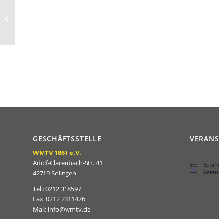
Die Handballabteilung
vom WMTV Solingen
präsentiert den WMTV-
Jugend-Cup 20...
GESCHÄFTSSTELLE
VERAN
WMTV 1861 e.V.
Adolf-Clarenbach-Str. 41
Es si
Hinweis
Veran
42719 Solingen
Tel.: 0212 318597
Fax: 0212 2311476
Mail: info@wmtv.de