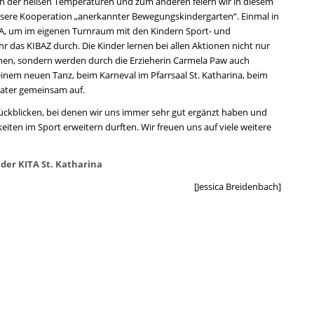
n der heißen Temperaturen und zum anderen feiern wir in diesem
sere Kooperation „anerkannter Bewegungskindergarten“. Einmal in
TA, um im eigenen Turnraum mit den Kindern Sport- und
das KIBAZ durch. Die Kinder lernen bei allen Aktionen nicht nur
en, sondern werden durch die Erzieherin Carmela Paw auch
t einem neuen Tanz, beim Karneval im Pfarrsaal St. Katharina, beim
eater gemeinsam auf.
rückblicken, bei denen wir uns immer sehr gut ergänzt haben und
eiten im Sport erweitern durften. Wir freuen uns auf viele weitere
der KITA St. Katharina
[Jessica Breidenbach]