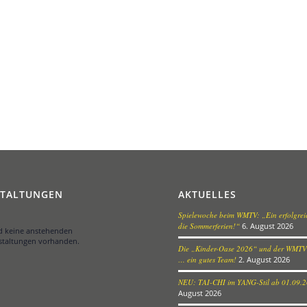
STALTUNGEN
AKTUELLES
Spielewoche beim WMTV: „Ein erfolgreic
die Sommerferien!“
6. August 2026
nd keine anstehenden
staltungen vorhanden.
Die „Kinder-Oase 2026“ und der WMTV
… ein gutes Team!
2. August 2026
NEU: TAI-CHI im YANG-Stil ab 01.09.
August 2026