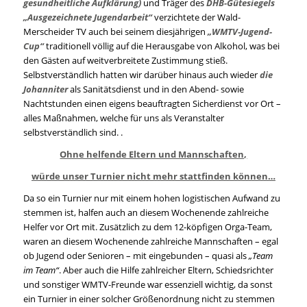
gesundheitliche Aufklärung)
und Träger des
DHB-Gütesiegels
„Ausgezeichnete Jugendarbeit“
verzichtete der Wald-
Merscheider TV auch bei seinem diesjährigen
„WMTV-Jugend-
Cup“
traditionell völlig auf die Herausgabe von Alkohol, was bei
den Gästen auf weitverbreitete Zustimmung stieß.
Selbstverständlich hatten wir darüber hinaus auch wieder
die
Johanniter
als Sanitätsdienst und in den Abend- sowie
Nachtstunden einen eigens beauftragten Sicherdienst vor Ort –
alles Maßnahmen, welche für uns als Veranstalter
selbstverständlich sind. .
Ohne helfende Eltern und Mannschaften,
würde unser Turnier nicht mehr stattfinden können…
Da so ein Turnier nur mit einem hohen logistischen Aufwand zu
stemmen ist, halfen auch an diesem Wochenende zahlreiche
Helfer vor Ort mit. Zusätzlich zu dem 12-köpfigen Orga-Team,
waren an diesem Wochenende zahlreiche Mannschaften – egal
ob Jugend oder Senioren – mit eingebunden – quasi als
„Team
im Team“
. Aber auch die Hilfe zahlreicher Eltern, Schiedsrichter
und sonstiger WMTV-Freunde war essenziell wichtig, da sonst
ein Turnier in einer solcher Größenordnung nicht zu stemmen