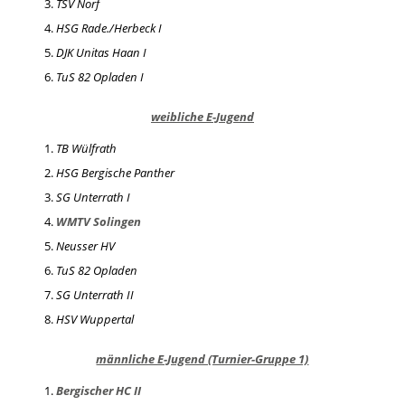
TSV Norf
HSG Rade./Herbeck I
DJK Unitas Haan I
TuS 82 Opladen I
weibliche E-Jugend
TB Wülfrath
HSG Bergische Panther
SG Unterrath I
WMTV Solingen
Neusser HV
TuS 82 Opladen
SG Unterrath II
HSV Wuppertal
männliche E-Jugend (Turnier-Gruppe 1)
Bergischer HC II