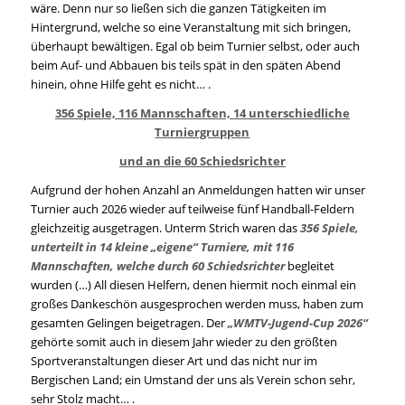
wäre. Denn nur so ließen sich die ganzen Tätigkeiten im
Hintergrund, welche so eine Veranstaltung mit sich bringen,
überhaupt bewältigen. Egal ob beim Turnier selbst, oder auch
beim Auf- und Abbauen bis teils spät in den späten Abend
hinein, ohne Hilfe geht es nicht… .
356 Spiele, 116 Mannschaften, 14 unterschiedliche
Turniergruppen
und an die 60 Schiedsrichter
Aufgrund der hohen Anzahl an Anmeldungen hatten wir unser
Turnier auch 2026 wieder auf teilweise fünf Handball-Feldern
gleichzeitig ausgetragen. Unterm Strich waren das
356 Spiele,
unterteilt in 14 kleine „eigene“ Turniere, mit 116
Mannschaften, welche durch 60 Schiedsrichter
begleitet
wurden (…) All diesen Helfern, denen hiermit noch einmal ein
großes Dankeschön ausgesprochen werden muss, haben zum
gesamten Gelingen beigetragen. Der
„WMTV-Jugend-Cup 2026“
gehörte somit auch in diesem Jahr wieder zu den größten
Sportveranstaltungen dieser Art und das nicht nur im
Bergischen Land; ein Umstand der uns als Verein schon sehr,
sehr Stolz macht… .