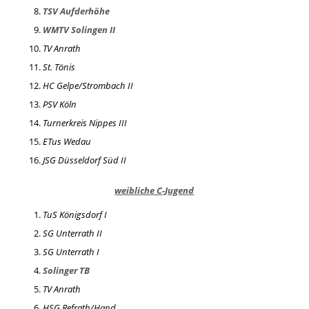
TSV Aufderhöhe
WMTV Solingen II
TV Anrath
St. Tönis
HC Gelpe/Strombach II
PSV Köln
Turnerkreis Nippes III
ETus Wedau
JSG Düsseldorf Süd II
weibliche C-Jugend
TuS Königsdorf I
SG Unterrath II
SG Unterrath I
Solinger TB
TV Anrath
HSG Refrath/Hand