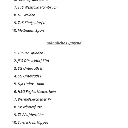
TuS Westfalia Hombruch
HC Weiden
TuS Königsdorf II
Mettmann Sport
männliche C-Jugend
TuS 82 Opladen I
JSG Düsseldorf Süd
SG Unterrath II
SG Unterrath I
DJK Unitas Haan
HSG Eagles Niederrhein
Wermelskirchener TV
SV Wipperfürth I
TSV Aufderhöhe
Turnerkreis Nippes