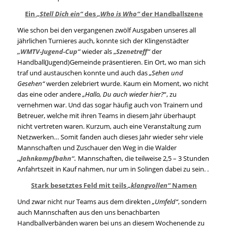
Ein
„Stell Dich ein“
des
„Who is Who“
der Handballszene
Wie schon bei den vergangenen zwölf Ausgaben unseres all
jährlichen Turnieres auch, konnte sich der Klingenstädter
„WMTV-Jugend-Cup“
wieder als „
Szenetreff“
der
Handball(Jugend)Gemeinde präsentieren. Ein Ort, wo man sich
traf und austauschen konnte und auch das
„Sehen und
Gesehen“
werden zelebriert wurde. Kaum ein Moment, wo nicht
das eine oder andere
„Hallo, Du auch wieder hier?
“, zu
vernehmen war. Und das sogar häufig auch von Trainern und
Betreuer, welche mit ihren Teams in diesem Jahr überhaupt
nicht vertreten waren. Kurzum, auch eine Veranstaltung zum
Netzwerken… Somit fanden auch dieses Jahr wieder sehr viele
Mannschaften und Zuschauer den Weg in die Walder
„Jahnkampfbahn“.
Mannschaften, die teilweise 2,5 – 3 Stunden
Anfahrtszeit in Kauf nahmen, nur um in Solingen dabei zu sein. .
Stark besetztes Feld mit teils
„klangvollen“
Namen
Und zwar nicht nur Teams aus dem direkten
„Umfeld“
, sondern
auch Mannschaften aus den uns benachbarten
Handballverbänden waren bei uns an diesem Wochenende zu