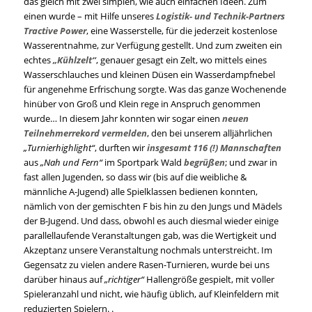
das gleich mit zwei simplen, wie auch einfachen Ideen. Zum
einen wurde – mit Hilfe unseres
Logistik- und Technik-Partners
Tractive Power
, eine Wasserstelle, für die jederzeit kostenlose
Wasserentnahme, zur Verfügung gestellt. Und zum zweiten ein
echtes
„Kühlzelt“
, genauer gesagt ein Zelt, wo mittels eines
Wasserschlauches und kleinen Düsen ein Wasserdampfnebel
für angenehme Erfrischung sorgte. Was das ganze Wochenende
hinüber von Groß und Klein rege in Anspruch genommen
wurde… In diesem Jahr konnten wir sogar einen
neuen
Teilnehmerrekord vermelden
, den bei unserem alljährlichen
„Turnierhighlight“
, durften wir
insgesamt 116 (!) Mannschaften
aus
„Nah und Fern“
im Sportpark Wald
begrüßen
; und zwar in
fast allen Jugenden, so dass wir (bis auf die weibliche &
männliche A-Jugend) alle Spielklassen bedienen konnten,
nämlich von der gemischten F bis hin zu den Jungs und Mädels
der B-Jugend. Und dass, obwohl es auch diesmal wieder einige
parallellaufende Veranstaltungen gab, was die Wertigkeit und
Akzeptanz unsere Veranstaltung nochmals unterstreicht. Im
Gegensatz zu vielen andere Rasen-Turnieren, wurde bei uns
darüber hinaus auf
„richtiger“
Hallengröße gespielt, mit voller
Spieleranzahl und nicht, wie häufig üblich, auf Kleinfeldern mit
reduzierten Spielern. .