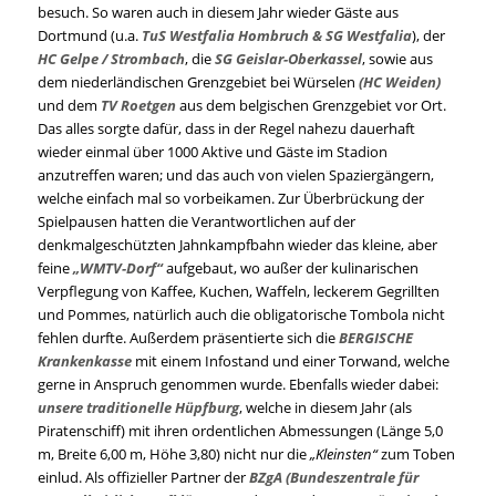
besuch. So waren auch in diesem Jahr wieder Gäste aus
Dortmund (u.a.
TuS Westfalia Hombruch & SG Westfalia
), der
HC Gelpe / Strombach
, die
SG Geislar-Oberkassel
, sowie aus
dem niederländischen Grenzgebiet bei Würselen
(HC Weiden)
und dem
TV Roetgen
aus dem belgischen Grenzgebiet vor Ort.
Das alles sorgte dafür, dass in der Regel nahezu dauerhaft
wieder einmal über 1000 Aktive und Gäste im Stadion
anzutreffen waren; und das auch von vielen Spaziergängern,
welche einfach mal so vorbeikamen. Zur Überbrückung der
Spielpausen hatten die Verantwortlichen auf der
denkmalgeschützten Jahnkampfbahn wieder das kleine, aber
feine
„WMTV-Dorf“
aufgebaut, wo außer der kulinarischen
Verpflegung von Kaffee, Kuchen, Waffeln, leckerem Gegrillten
und Pommes, natürlich auch die obligatorische Tombola nicht
fehlen durfte. Außerdem präsentierte sich die
BERGISCHE
Krankenkasse
mit einem Infostand und einer Torwand, welche
gerne in Anspruch genommen wurde. Ebenfalls wieder dabei:
unsere traditionelle Hüpfburg
, welche in diesem Jahr (als
Piratenschiff) mit ihren ordentlichen Abmessungen (Länge 5,0
m, Breite 6,00 m, Höhe 3,80) nicht nur die
„Kleinsten“
zum Toben
einlud. Als offizieller Partner der
BZgA (Bundeszentrale für