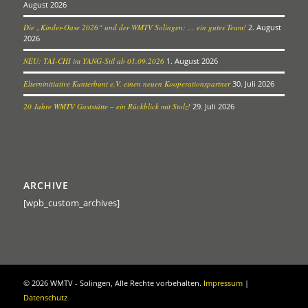
August 2026
Die „Kinder-Oase 2026“ und der WMTV Solingen: … ein gutes Team!
2. August
2026
NEU: TAI-CHI im YANG-Stil ab 01.09.2026
1. August 2026
Elterninitiative Kunterbunt e.V. einen neuen Kooperationspartner
30. Juli 2026
20 Jahre WMTV Gaststätte – ein Rückblick mit Stolz!
29. Juli 2026
ARCHIVE
[wpb_custom_archives]
©
2026 WMTV - Solingen, Alle Rechte vorbehalten.
Impressum
|
Datenschutz