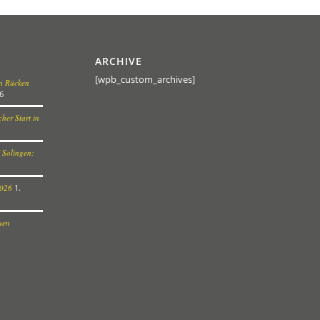
ARCHIVE
[wpb_custom_archives]
en Rücken
6
her Start in
 Solingen:
2026
1.
euen