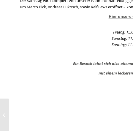
Der Samstag wird komplett von unserer Badmintonabteilung gel
um Marco Bick, Andreas Lukosch, sowie Ralf Laws eröffnet – ko
Hier unsere 
Freitag: 15.
Samstag: 11.
Sonntag: 11.
Ein Besuch lohnt sich also allem
mit einem leckere
Handball:
Seniorenspiele vom
29./30.11.2025