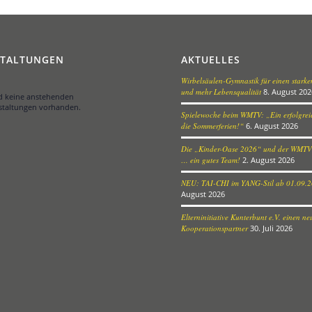
STALTUNGEN
AKTUELLES
Wirbelsäulen-Gymnastik für einen stark
und mehr Lebensqualität
8. August 202
nd keine anstehenden
staltungen vorhanden.
Spielewoche beim WMTV: „Ein erfolgreic
die Sommerferien!“
6. August 2026
Die „Kinder-Oase 2026“ und der WMTV
… ein gutes Team!
2. August 2026
NEU: TAI-CHI im YANG-Stil ab 01.09.
August 2026
Elterninitiative Kunterbunt e.V. einen n
Kooperationspartner
30. Juli 2026