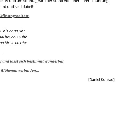
eitet und am Sonntag wird der Stand von unerer Vereinführung
mmt und seid dabei!
Öffnungszeiten:
00 bis 22.00 Uhr
00 bis 22.00 Uhr
00 bis 20.00 Uhr
.
al und lässt sich bestimmt wunderbar
n Glühwein verbinden…
[Daniel Konrad]