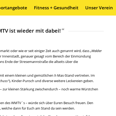
portangebote
Fitness + Gesundheit
Unser Verein
“
TV ist wieder mit dabei!
smarkt oder wie er seit einiger Zeit auch genannt wird, dass
„Walder
er Innenstadt, genauer gesagt vom Bereich der Einmündung
ans Ende der Stresemannstraße die allseits über die
 mit einem kleinen und gemütlichen X-Mas-Stand vertreten. Im
chuss“
), Kinder-Punsch und diverse weitere Leckereien geben.
– zur kleinen Stärkung zwischendurch – noch warme Würstchen
en des WMTV´s – würde sich über Euren Besuch freuen. Den
r, welche dann für Euch am Stand da sein werden.