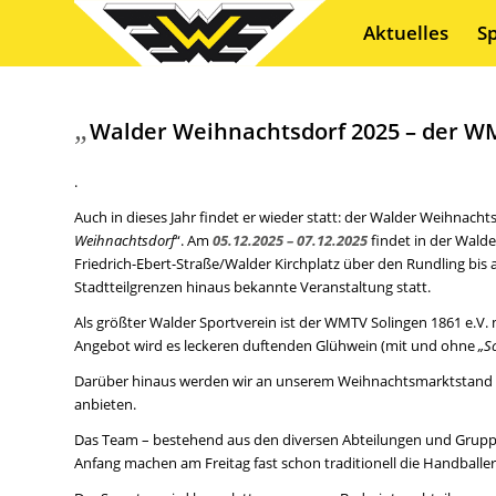
Aktuelles
S
„
Walder Weihnachtsdorf 2025 – der WM
.
Auch in dieses Jahr findet er wieder statt: der Walder Weihnacht
Weihnachtsdorf
“. Am
05.12.2025 – 07.12.2025
findet in der Wald
Friedrich-Ebert-Straße/Walder Kirchplatz über den Rundling bis 
Stadtteilgrenzen hinaus bekannte Veranstaltung statt.
Als größter Walder Sportverein ist der WMTV Solingen 1861 e.V.
Angebot wird es leckeren duftenden Glühwein (mit und ohne
„S
Darüber hinaus werden wir an unserem Weihnachtsmarktstand 
anbieten.
Das Team – bestehend aus den diversen Abteilungen und Grupp
Anfang machen am Freitag fast schon traditionell die Handballe