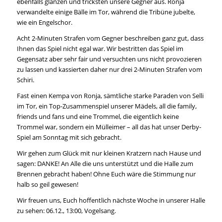
ebenfalls glänzen und tricksten unsere Gegner aus. Ronja
verwandelte einige Bälle im Tor, während die Tribüne jubelte,
wie ein Engelschor.
Acht 2-Minuten Strafen vom Gegner beschreiben ganz gut, dass
Ihnen das Spiel nicht egal war. Wir bestritten das Spiel im
Gegensatz aber sehr fair und versuchten uns nicht provozieren
zu lassen und kassierten daher nur drei 2-Minuten Strafen vom
Schiri.
Fast einen Kempa von Ronja, sämtliche starke Paraden von Selli
im Tor, ein Top-Zusammenspiel unserer Mädels, all die family,
friends und fans und eine Trommel, die eigentlich keine
Trommel war, sondern ein Mülleimer – all das hat unser Derby-
Spiel am Sonntag mit sich gebracht.
Wir gehen zum Glück mit nur kleinen Kratzern nach Hause und
sagen: DANKE! An Alle die uns unterstützt und die Halle zum
Brennen gebracht haben! Ohne Euch wäre die Stimmung nur
halb so geil gewesen!
Wir freuen uns, Euch hoffentlich nächste Woche in unserer Halle
zu sehen: 06.12., 13:00, Vogelsang.