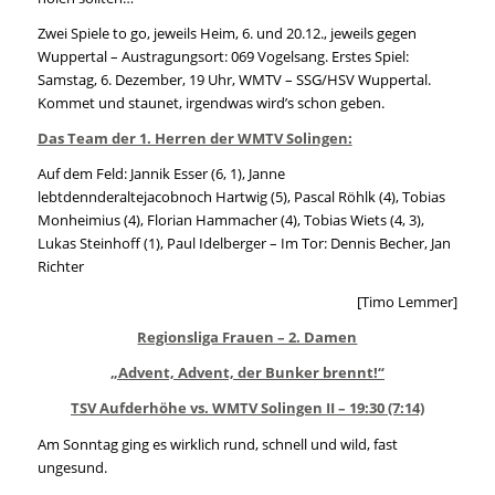
Zwei Spiele to go, jeweils Heim, 6. und 20.12., jeweils gegen
Wuppertal – Austragungsort: 069 Vogelsang. Erstes Spiel:
Samstag, 6. Dezember, 19 Uhr, WMTV – SSG/HSV Wuppertal.
Kommet und staunet, irgendwas wird’s schon geben.
Das Team der 1. Herren der WMTV Solingen:
Auf dem Feld: Jannik Esser (6, 1), Janne
lebtdennderaltejacobnoch Hartwig (5), Pascal Röhlk (4), Tobias
Monheimius (4), Florian Hammacher (4), Tobias Wiets (4, 3),
Lukas Steinhoff (1), Paul Idelberger – Im Tor: Dennis Becher, Jan
Richter
[Timo Lemmer]
Regionsliga Frauen – 2. Damen
„Advent, Advent, der Bunker brennt!“
TSV Aufderhöhe vs. WMTV Solingen II – 19:30 (7:14)
Am Sonntag ging es wirklich rund, schnell und wild, fast
ungesund.