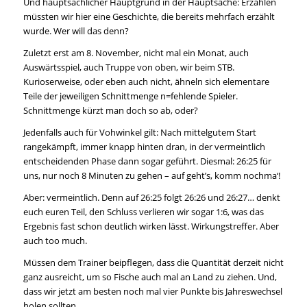
Und hauptsächlicher Hauptgrund in der Hauptsache: Erzählen
müssten wir hier eine Geschichte, die bereits mehrfach erzählt
wurde. Wer will das denn?
Zuletzt erst am 8. November, nicht mal ein Monat, auch
Auswärtsspiel, auch Truppe von oben, wir beim STB.
Kurioserweise, oder eben auch nicht, ähneln sich elementare
Teile der jeweiligen Schnittmenge n=fehlende Spieler.
Schnittmenge kürzt man doch so ab, oder?
Jedenfalls auch für Vohwinkel gilt: Nach mittelgutem Start
rangekämpft, immer knapp hinten dran, in der vermeintlich
entscheidenden Phase dann sogar geführt. Diesmal: 26:25 für
uns, nur noch 8 Minuten zu gehen – auf geht’s, komm nochma‘!
Aber: vermeintlich. Denn auf 26:25 folgt 26:26 und 26:27… denkt
euch euren Teil, den Schluss verlieren wir sogar 1:6, was das
Ergebnis fast schon deutlich wirken lässt. Wirkungstreffer. Aber
auch too much.
Müssen dem Trainer beipflegen, dass die Quantität derzeit nicht
ganz ausreicht, um so Fische auch mal an Land zu ziehen. Und,
dass wir jetzt am besten noch mal vier Punkte bis Jahreswechsel
holen sollten…