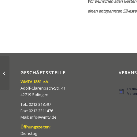
Wir wünschen allen Gäste
einen entspannten Silveste
.
Challenge accepted –
Challenge erfüllt: „Der
GESCHÄFTSSTELLE
VERAN
WMTV hat `Gute Laune
WMTV 1861 e.V.
´!�...
Adolf-Clarenbach-Str. 41
Es si
Hinweis
Veran
42719 Solingen
Tel.: 0212 318597
Fax: 0212 2311476
Mail: info@wmtv.de
Öffnungszeiten:
Dienstag