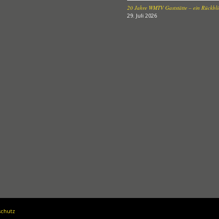
20 Jahre WMTV Gaststätte – ein Rückblic
29. Juli 2026
schutz