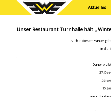
Aktuelles
„
Unser Restaurant Turnhalle hält
Wint
Auch in diesem Winter geh
in die
W
.
Daher bleibt
27. De
bis ein
15. J
unser Restau
.