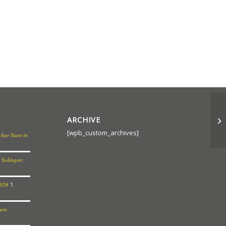
ARCHIVE
[wpb_custom_archives]
her Start in
 Solingen:
2026
1.
euen