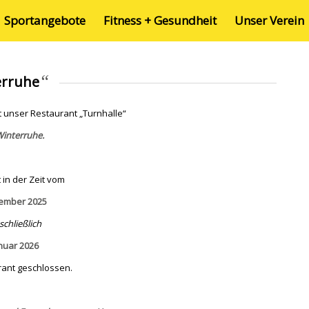
Sportangebote
Fitness + Gesundheit
Unser Verein
“
erruhe
t unser Restaurant „Turnhalle“
interruhe.
 in der Zeit vom
zember 2025
schließlich
anuar 2026
rant geschlossen.