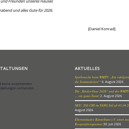
n und Freunden unseres Hauses
rabend und alles Gute für 2026.
[Daniel Konrad]
STALTUNGEN
AKTUELLES
Spielewoche beim WMTV: „Ein erfolgreic
die Sommerferien!“
6. August 2026
nd keine anstehenden
staltungen vorhanden.
Die „Kinder-Oase 2026“ und der WMTV
… ein gutes Team!
2. August 2026
NEU: TAI-CHI im YANG-Stil ab 01.09.
August 2026
Elterninitiative Kunterbunt e.V. einen n
Kooperationspartner
30. Juli 2026