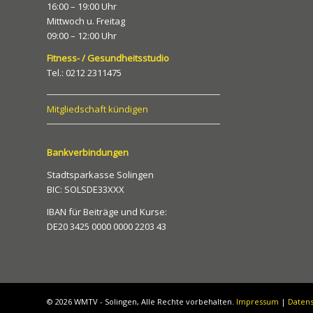
16:00 – 19:00 Uhr
Mittwoch u. Freitag
09:00 – 12:00 Uhr
Fitness- / Gesundheitsstudio
Tel.: 0212 2311475
Mitgliedschaft kündigen
Bankverbindungen
Stadtsparkasse Solingen
BIC: SOLSDE33XXX
IBAN für Beiträge und Kurse:
DE20 3425 0000 0000 2203 43
©
2026 WMTV - Solingen, Alle Rechte vorbehalten.
Impressum
|
Daten