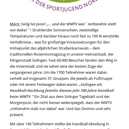
März:
Solig lot jonn! „… und der WMTV war `mittendrin statt
nur dabei´“
: Strahlender Sonnenschein, zweistellige
Temperaturen und darüber hinaus noch fast zu 100 % windstille
Verhältnisse… was für großartige Voraussetzungen für den
Höhepunkt des alljährlichen Straßenkarnevals – dem
traditionellen Rosenmontagszug in unserer Heimatstadt, der
Klingenstadt Solingen. Fast 60.000 Besucher fanden den Weg in
die Innenstadt und sie sahen eine der besten Züge der
vergangenen Jahre. Um die 1700 Teilnehmer waren dabei,
verteilt auf insgesamt 37. Gruppen, die jeweils als Fußtruppe
oder mit einem Festwagen dabei waren.
„Solingen als
Handball-Hochburg feiertin diesem Jahr 100 Jahre Handball
beim WMTV.“
Ein Zitat aus dem Solinger Tageblatt und der
Morgenpost, der nicht besser widerspiegelt, dass der WMTV
„mittendrin statt nur dabei“ war. Und das Ominös und sehr
präsent.
Mit über 140 Teilnehmern stellte die Handball-Abteilung in