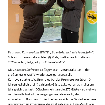
Februar:
Karneval im WMTV: „So erfolgreich wie jedes Jahr“
:
Schon zum nunmehr achten (!) Male, hieß es auch in diesem
2025 wieder „Solig, lot jonn!“ beim WMTV.
Die
„Karnevalspiraten Solingen e.V.“
veranstalteten in der
großen Halle WMTV wieder zwei ganz spezielle
Karnevalspartys… Während es bei der Premiere vor über 10
Jahren lediglich drei (!) zahlende Gäste gab, waren es in diesem
Jahr gleich das fast 100fache mehr: an die 275 Gäste – so viel wie
mittlerweile fast all die vergangenen Jahre auch, also
ausverkauft! Bunt kostümiert ließen es sich die Gäste bei einem
umfangreichen Programm, diesmal gab es u.a. Live-Musik von