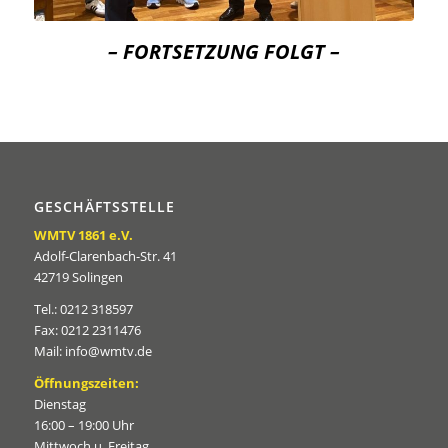
– FORTSETZUNG FOLGT –
GESCHÄFTSSTELLE
WMTV 1861 e.V.
Adolf-Clarenbach-Str. 41
42719 Solingen
Tel.: 0212 318597
Fax: 0212 2311476
Mail: info@wmtv.de
Öffnungszeiten:
Dienstag
16:00 – 19:00 Uhr
Mittwoch u. Freitag