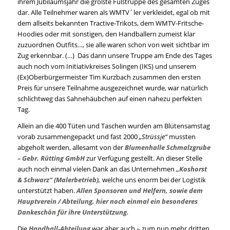
ihrem Jubiläumsjahr die größte Fußtruppe des gesamten Zuges
dar. Alle Teilnehmer waren als WMTV´ler verkleidet, egal ob mit
dem allseits bekannten Tractive-Trikots, dem WMTV-Fritsche-
Hoodies oder mit sonstigen, den Handballern zumeist klar
zuzuordnen Outfits…, sie alle waren schon von weit sichtbar im
Zug erkennbar. (…) Das dann unsere Truppe am Ende des Tages
auch noch vom Initiativkreises Solingen (IKS) und unserem
(Ex)Oberbürgermeister Tim Kurzbach zusammen den ersten
Preis für unsere Teilnahme ausgezeichnet wurde, war natürlich
schlichtweg das Sahnehäubchen auf einen nahezu perfekten
Tag.
Allein an die 400 Tüten und Taschen wurden am Blütensamstag
vorab zusammengepackt und fast 2000
„Strüssje“
mussten
abgeholt werden, allesamt von der
Blumenhalle Schmalzgrube
– Gebr. Rütting GmbH
zur Verfügung gestellt. An dieser Stelle
auch noch einmal vielen Dank an das Unternehmen
„Koshorst
& Schwarz“ (Malerbetrieb),
welche uns enorm bei der Logistik
unterstützt haben.
Allen Sponsoren und Helfern, sowie dem
Hauptverein / Abteilung, hier noch einmal ein besonderes
Dankeschön für ihre Unterstützung.
Die
Handball-Abteilung
war aber auch – zum nun mehr dritten