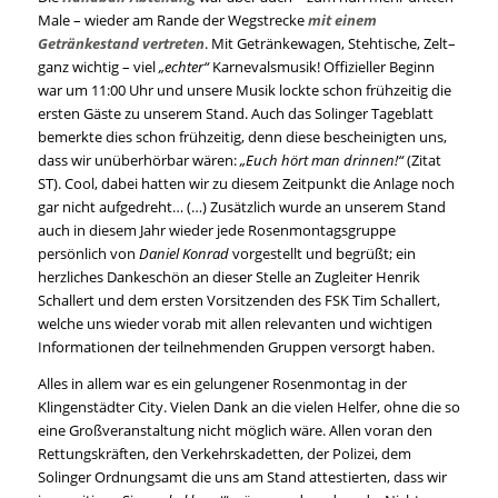
Male – wieder am Rande der Wegstrecke
mit einem
Getränkestand vertreten
. Mit Getränkewagen, Stehtische, Zelt–
ganz wichtig – viel
„echter“
Karnevalsmusik! Offizieller Beginn
war um 11:00 Uhr und unsere Musik lockte schon frühzeitig die
ersten Gäste zu unserem Stand. Auch das Solinger Tageblatt
bemerkte dies schon frühzeitig, denn diese bescheinigten uns,
dass wir unüberhörbar wären:
„Euch hört man drinnen!“
(Zitat
ST). Cool, dabei hatten wir zu diesem Zeitpunkt die Anlage noch
gar nicht aufgedreht… (…) Zusätzlich wurde an unserem Stand
auch in diesem Jahr wieder jede Rosenmontagsgruppe
persönlich von
Daniel Konrad
vorgestellt und begrüßt; ein
herzliches Dankeschön an dieser Stelle an Zugleiter Henrik
Schallert und dem ersten Vorsitzenden des FSK Tim Schallert,
welche uns wieder vorab mit allen relevanten und wichtigen
Informationen der teilnehmenden Gruppen versorgt haben.
Alles in allem war es ein gelungener Rosenmontag in der
Klingenstädter City. Vielen Dank an die vielen Helfer, ohne die so
eine Großveranstaltung nicht möglich wäre. Allen voran den
Rettungskräften, den Verkehrskadetten, der Polizei, dem
Solinger Ordnungsamt die uns am Stand attestierten, dass wir