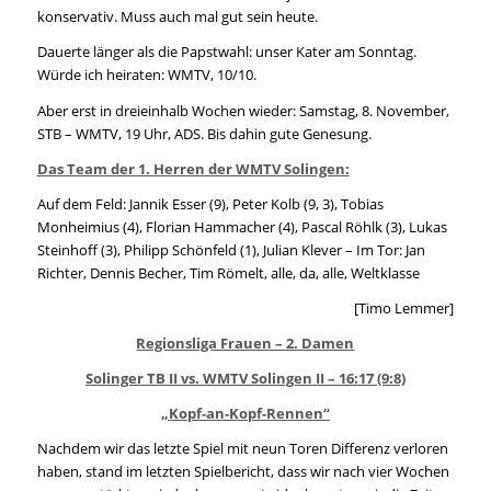
konservativ. Muss auch mal gut sein heute.
Dauerte länger als die Papstwahl: unser Kater am Sonntag.
Würde ich heiraten: WMTV, 10/10.
Aber erst in dreieinhalb Wochen wieder: Samstag, 8. November,
STB – WMTV, 19 Uhr, ADS. Bis dahin gute Genesung.
Das Team der 1. Herren der WMTV Solingen:
Auf dem Feld: Jannik Esser (9), Peter Kolb (9, 3), Tobias
Monheimius (4), Florian Hammacher (4), Pascal Röhlk (3), Lukas
Steinhoff (3), Philipp Schönfeld (1), Julian Klever – Im Tor: Jan
Richter, Dennis Becher, Tim Römelt, alle, da, alle, Weltklasse
[Timo Lemmer]
Regionsliga Frauen – 2. Damen
Solinger TB II vs. WMTV Solingen II – 16:17 (9:8)
„Kopf-an-Kopf-Rennen“
Nachdem wir das letzte Spiel mit neun Toren Differenz verloren
haben, stand im letzten Spielbericht, dass wir nach vier Wochen