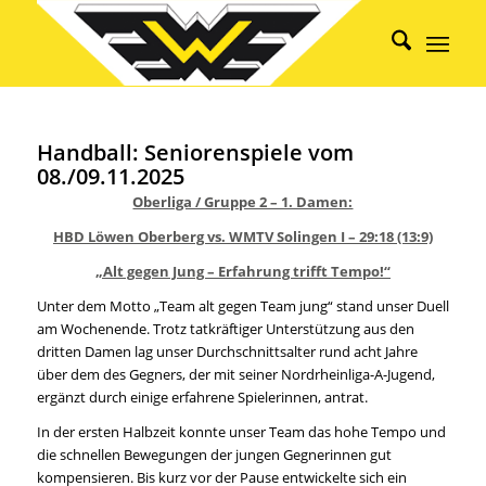
Handball: Seniorenspiele vom
08./09.11.2025
Oberliga / Gruppe 2 – 1. Damen:
HBD Löwen Oberberg vs. WMTV Solingen I – 29:18 (13:9)
„Alt gegen Jung – Erfahrung trifft Tempo!“
Unter dem Motto „Team alt gegen Team jung“ stand unser Duell
am Wochenende. Trotz tatkräftiger Unterstützung aus den
dritten Damen lag unser Durchschnittsalter rund acht Jahre
über dem des Gegners, der mit seiner Nordrheinliga-A-Jugend,
ergänzt durch einige erfahrene Spielerinnen, antrat.
In der ersten Halbzeit konnte unser Team das hohe Tempo und
die schnellen Bewegungen der jungen Gegnerinnen gut
kompensieren. Bis kurz vor der Pause entwickelte sich ein