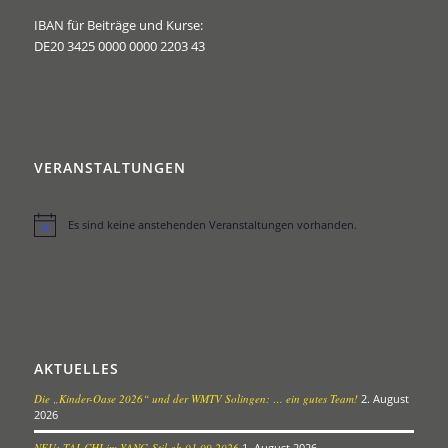
IBAN für Beiträge und Kurse:
DE20 3425 0000 0000 2203 43
VERANSTALTUNGEN
Es sind keine anstehenden Veranstaltungen vorhanden.
Hinweis
AKTUELLES
Die „Kinder-Oase 2026“ und der WMTV Solingen: … ein gutes Team!
2. August
2026
NEU: TAI-CHI im YANG-Stil ab 01.09.2026
1. August 2026