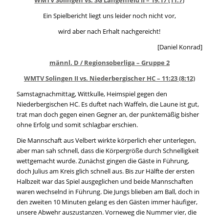
Ein Spielbericht liegt uns leider noch nicht vor,
wird aber nach Erhalt nachgereicht!
[Daniel Konrad]
männl. D / Regionsoberliga – Gruppe 2
WMTV Solingen II vs. Niederbergischer HC – 11:23 (8:12)
Samstagnachmittag, Wittkulle, Heimspiel gegen den
Niederbergischen HC. Es duftet nach Waffeln, die Laune ist gut,
trat man doch gegen einen Gegner an, der punktemäßig bisher
ohne Erfolg und somit schlagbar erschien.
Die Mannschaft aus Velbert wirkte körperlich eher unterlegen,
aber man sah schnell, dass die Körpergröße durch Schnelligkeit
wettgemacht wurde. Zunächst gingen die Gäste in Führung,
doch Julius am Kreis glich schnell aus. Bis zur Hälfte der ersten
Halbzeit war das Spiel ausgeglichen und beide Mannschaften
waren wechselnd in Führung. Die Jungs blieben am Ball, doch in
den zweiten 10 Minuten gelang es den Gästen immer häufiger,
unsere Abwehr auszustanzen. Vorneweg die Nummer vier, die