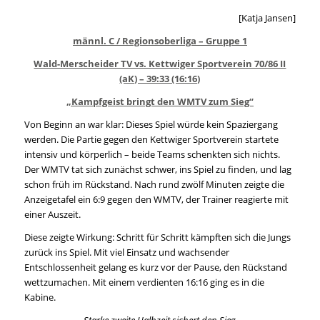
[Katja Jansen]
männl. C / Regionsoberliga – Gruppe 1
Wald-Merscheider TV vs. Kettwiger Sportverein 70/86 II
(aK) – 39:33 (16:16)
„Kampfgeist bringt den WMTV zum Sieg“
Von Beginn an war klar: Dieses Spiel würde kein Spaziergang
werden. Die Partie gegen den Kettwiger Sportverein startete
intensiv und körperlich – beide Teams schenkten sich nichts.
Der WMTV tat sich zunächst schwer, ins Spiel zu finden, und lag
schon früh im Rückstand. Nach rund zwölf Minuten zeigte die
Anzeigetafel ein 6:9 gegen den WMTV, der Trainer reagierte mit
einer Auszeit.
Diese zeigte Wirkung: Schritt für Schritt kämpften sich die Jungs
zurück ins Spiel. Mit viel Einsatz und wachsender
Entschlossenheit gelang es kurz vor der Pause, den Rückstand
wettzumachen. Mit einem verdienten 16:16 ging es in die
Kabine.