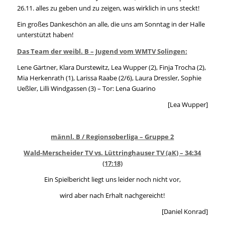
26.11. alles zu geben und zu zeigen, was wirklich in uns steckt!
Ein großes Dankeschön an alle, die uns am Sonntag in der Halle
unterstützt haben!
Das Team der weibl. B – Jugend vom WMTV Solingen:
Lene Gärtner, Klara Durstewitz, Lea Wupper (2), Finja Trocha (2),
Mia Herkenrath (1), Larissa Raabe (2/6), Laura Dressler, Sophie
Ueßler, Lilli Windgassen (3) – Tor: Lena Guarino
[Lea Wupper]
männl. B / Regionsoberliga – Gruppe 2
Wald-Merscheider TV vs. Lüttringhauser TV (aK) – 34:34
(17:18)
Ein Spielbericht liegt uns leider noch nicht vor,
wird aber nach Erhalt nachgereicht!
[Daniel Konrad]