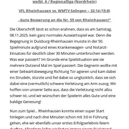
weibl. A / Regionalliga (Nordrhein)
VFL Rheinhausen vs. WMTV Solingen – 32:14 (15:8)
„Gute Besserung an die Nr. 55 von Rheinhausen!“
Die Überschrift lässt es schon erahnen, dass es am Samstag,
08.11.2025, kein ganz normales Auswärtsspiel war. Denn die
Begegnung in Duisburg-Rheinhausen musste in der 50.
Spielminute aufgrund eines Krankenwagen- und Notarzt-
Einsatzes für deutlich über 30 Minuten unterbrochen werden.
Was war passiert? Im Grunde eine Spielsituation wie sie
mehrere Dutzend Mal im Spiel passiert. Die Gegnerin wollte mit
einer Seitwärtsbewegung Richtung Tor agieren und kam dabei
ins Strudeln, stürzte und fiel dabei so unglücklich, dass sie sich
dabei eine (vermutlich) schwere Verletzung am Arm zuzog. Wir
hoffen von unserer Seite aus, dass die Verletzung nicht allzu
schwer ist, und wir wünschen der Spielerin alles Gute und eine
baldige Genesung!
Nun zum Spiel… Rheinhausen konnte einen super Start
hinlegen und nach drei Minuten schon mit 3:0 in Führung
gehen, ehe wir ebenfalls unser erstes Erfolgserlebnis feiern