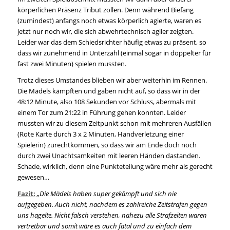
körperlichen Präsenz Tribut zollen. Denn während Biefang
(zumindest) anfangs noch etwas körperlich agierte, waren es
jetzt nur noch wir, die sich abwehrtechnisch agiler zeigten.
Leider war das dem Schiedsrichter häufig etwas zu präsent, so
dass wir zunehmend in Unterzahl (einmal sogar in doppelter für
fast zwei Minuten) spielen mussten.
Trotz dieses Umstandes blieben wir aber weiterhin im Rennen.
Die Mädels kämpften und gaben nicht auf, so dass wir in der
48:12 Minute, also 108 Sekunden vor Schluss, abermals mit
einem Tor zum 21:22 in Führung gehen konnten. Leider
mussten wir zu diesem Zeitpunkt schon mit mehreren Ausfällen
(Rote Karte durch 3 x 2 Minuten, Handverletzung einer
Spielerin) zurechtkommen, so dass wir am Ende doch noch
durch zwei Unachtsamkeiten mit leeren Händen dastanden.
Schade, wirklich, denn eine Punkteteilung wäre mehr als gerecht
gewesen…
Fazit:
„Die Mädels haben super gekämpft und sich nie
aufgegeben. Auch nicht, nachdem es zahlreiche Zeitstrafen gegen
uns hagelte. Nicht falsch verstehen, nahezu alle Strafzeiten waren
vertretbar und somit wäre es auch fatal und zu einfach dem