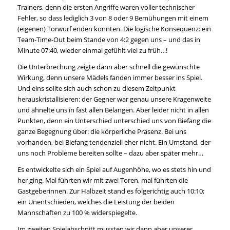
Trainers, denn die ersten Angriffe waren voller technischer
Fehler, so dass lediglich 3 von 8 oder 9 Bemühungen mit einem
(eigenen) Torwurf enden konnten. Die logische Konsequenz: ein
Team-Time-Out beim Stande von 4:2 gegen uns – und das in
Minute 07:40, wieder einmal gefühlt viel zu früh…!
Die Unterbrechung zeigte dann aber schnell die gewünschte
Wirkung, denn unsere Mädels fanden immer besser ins Spiel.
Und eins sollte sich auch schon zu diesem Zeitpunkt
herauskristallisieren: der Gegner war genau unsere Kragenweite
und ähnelte uns in fast allen Belangen. Aber leider nicht in allen
Punkten, denn ein Unterschied unterschied uns von Biefang die
ganze Begegnung über: die körperliche Präsenz. Bei uns
vorhanden, bei Biefang tendenziell eher nicht. Ein Umstand, der
uns noch Probleme bereiten sollte – dazu aber später mehr…
Es entwickelte sich ein Spiel auf Augenhöhe, wo es stets hin und
her ging. Mal führten wir mit zwei Toren, mal führten die
Gastgeberinnen. Zur Halbzeit stand es folgerichtig auch 10:10;
ein Unentschieden, welches die Leistung der beiden
Mannschaften zu 100 % widerspiegelte.
Im zweiten Spielabschnitt mussten wir dann aber unserer