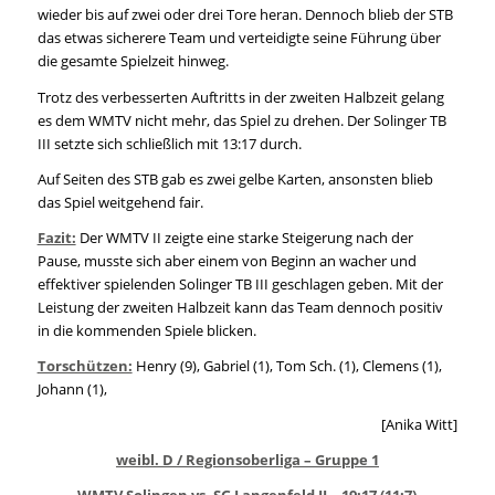
wieder bis auf zwei oder drei Tore heran. Dennoch blieb der STB
das etwas sicherere Team und verteidigte seine Führung über
die gesamte Spielzeit hinweg.
Trotz des verbesserten Auftritts in der zweiten Halbzeit gelang
es dem WMTV nicht mehr, das Spiel zu drehen. Der Solinger TB
III setzte sich schließlich mit 13:17 durch.
Auf Seiten des STB gab es zwei gelbe Karten, ansonsten blieb
das Spiel weitgehend fair.
Fazit:
Der WMTV II zeigte eine starke Steigerung nach der
Pause, musste sich aber einem von Beginn an wacher und
effektiver spielenden Solinger TB III geschlagen geben. Mit der
Leistung der zweiten Halbzeit kann das Team dennoch positiv
in die kommenden Spiele blicken.
Torschützen:
Henry (9), Gabriel (1), Tom Sch. (1), Clemens (1),
Johann (1),
[Anika Witt]
weibl. D / Regionsoberliga – Gruppe 1
WMTV Solingen vs. SG Langenfeld II – 19:17 (11:7)