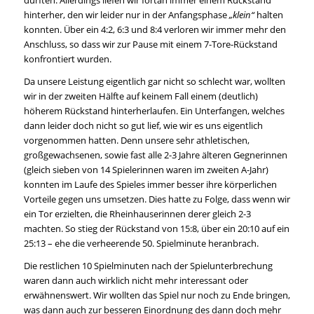
durften. Allerdings liefen wir fortan immer einem Rückstand
hinterher, den wir leider nur in der Anfangsphase
„klein“
halten
konnten. Über ein 4:2, 6:3 und 8:4 verloren wir immer mehr den
Anschluss, so dass wir zur Pause mit einem 7-Tore-Rückstand
konfrontiert wurden.
Da unsere Leistung eigentlich gar nicht so schlecht war, wollten
wir in der zweiten Hälfte auf keinem Fall einem (deutlich)
höherem Rückstand hinterherlaufen. Ein Unterfangen, welches
dann leider doch nicht so gut lief, wie wir es uns eigentlich
vorgenommen hatten. Denn unsere sehr athletischen,
großgewachsenen, sowie fast alle 2-3 Jahre älteren Gegnerinnen
(gleich sieben von 14 Spielerinnen waren im zweiten A-Jahr)
konnten im Laufe des Spieles immer besser ihre körperlichen
Vorteile gegen uns umsetzen. Dies hatte zu Folge, dass wenn wir
ein Tor erzielten, die Rheinhauserinnen derer gleich 2-3
machten. So stieg der Rückstand von 15:8, über ein 20:10 auf ein
25:13 – ehe die verheerende 50. Spielminute heranbrach.
Die restlichen 10 Spielminuten nach der Spielunterbrechung
waren dann auch wirklich nicht mehr interessant oder
erwähnenswert. Wir wollten das Spiel nur noch zu Ende bringen,
was dann auch zur besseren Einordnung des dann doch mehr