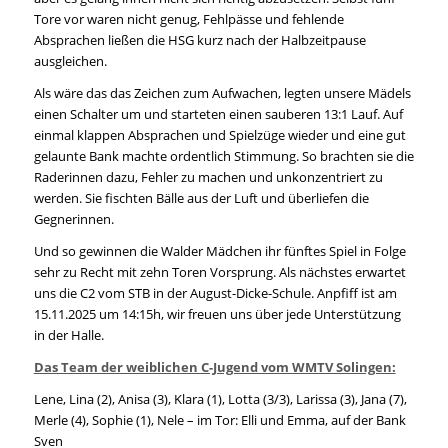
Tore vor waren nicht genug, Fehlpässe und fehlende
Absprachen ließen die HSG kurz nach der Halbzeitpause
ausgleichen.
Als wäre das das Zeichen zum Aufwachen, legten unsere Mädels
einen Schalter um und starteten einen sauberen 13:1 Lauf. Auf
einmal klappen Absprachen und Spielzüge wieder und eine gut
gelaunte Bank machte ordentlich Stimmung. So brachten sie die
Raderinnen dazu, Fehler zu machen und unkonzentriert zu
werden. Sie fischten Bälle aus der Luft und überliefen die
Gegnerinnen.
Und so gewinnen die Walder Mädchen ihr fünftes Spiel in Folge
sehr zu Recht mit zehn Toren Vorsprung. Als nächstes erwartet
uns die C2 vom STB in der August-Dicke-Schule. Anpfiff ist am
15.11.2025 um 14:15h, wir freuen uns über jede Unterstützung
in der Halle.
Das Team der weiblichen C-Jugend vom WMTV Solingen:
Lene, Lina (2), Anisa (3), Klara (1), Lotta (3/3), Larissa (3), Jana (7),
Merle (4), Sophie (1), Nele – im Tor: Elli und Emma, auf der Bank
Sven