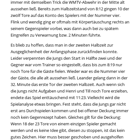
immer mit demselben Trick die WMTV-Abwehr in der Mitte alt
aussehen ließ. Bereits zum Halbzeitstand von 8:12 gingen 10 der
zwölf Tore auf das Konto des Spielers mit der Nummer vier.
Flink und wendig ging er oftmals mit Körpertäuschung rechts an
seinem Gegenspieler vorbei, was dann auch bei zu spätem
Eingreifen zu Verwarnung bzw. 2 Minuten führte.
Es blieb zu hoffen, dass man in der zweiten Halbzeit zur
Ausgeglichenheit der Anfangsphase zurückfinden konnte.
Leider verpennten die Jungs den Start in Hälfte zwei und der
Gegner war vom Trainer so eingestellt, dass bis zum 8:19 nur
noch Tore für die Gäste fielen. Wieder war es die Nummer vier
der Gäste, die alle alt aussehen ließ. Leander gelang dann in der
32. Minute das erste Tor der zweiten Halbzeit. Auch wenn sich
die Jungs nicht Aufgaben und Henri und Till noch Tore erzielten,
endete das Spiel enttäuschend mit 11:23. Vielleicht wird die
Spielanalyse etwas bringen. Fest steht, dass die Jungs gar nicht
erst ans Durchspielen kommen und bei offener Deckung immer
noch kein Gegenrezept haben. Gleiches gilt für die Deckung:
Wenn 18 der 23 Tore von einem einzigen Spieler gemacht
werden und es keine Idee gibt, diesen zu stoppen, ist das kein
gutes Zeichen. Hier muss besser geschoben und ausgeholfen