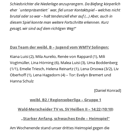
Schiedsrichter die Niederlage anzuprangern. Da Biefang körperlich
eher `unterpräsentiert´ war, fiel unser Kontaktspiel – welches nicht
brutal oder so war – halt tendenziell eher auf (…) Aber, auch in
diesem Spiel konnte man weitere Fortschritte erkennen. Kurz
gesagt, wir sind auf dem richtigen Weg!“
Das Team der weibl. B – Jugend vom WMTV Solingen:
Kiana Luisi (2), Mila Aurelio, Renée von Rappard (1), Mili
Vogtmüller, Lina Hörning (6), Malea Luisi (3), Uma Boddenberg
(1/1), Emelie Triesch, Helena Reinartz (1), Lena Orsowa (3/2), Liv
Oberhoff (1), Lena Hagedorn (4) – Tor: Evelyn Bremert und
Hanna Schulz
[Daniel Konrad]
weibl. B2 / Regionsoberliga – Gruppe 1
Wald-Merscheider TV vs. SV Heißen II – 14:22 (10:10)
„Starker Anfang, schwaches Ende – Heimspiel“
Am Wochenende stand unser drittes Heimspiel gegen die