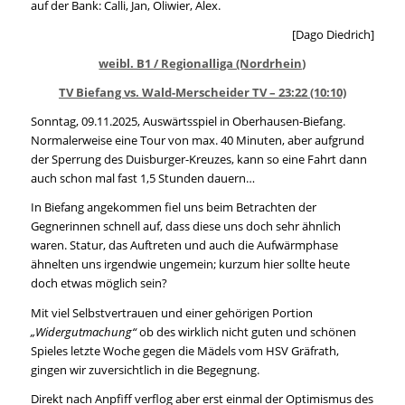
auf der Bank: Calli, Jan, Oliwier, Alex.
[Dago Diedrich]
weibl. B1 / Regionalliga (Nordrhein)
TV Biefang vs. Wald-Merscheider TV – 23:22 (10:10)
Sonntag, 09.11.2025, Auswärtsspiel in Oberhausen-Biefang.
Normalerweise eine Tour von max. 40 Minuten, aber aufgrund
der Sperrung des Duisburger-Kreuzes, kann so eine Fahrt dann
auch schon mal fast 1,5 Stunden dauern…
In Biefang angekommen fiel uns beim Betrachten der
Gegnerinnen schnell auf, dass diese uns doch sehr ähnlich
waren. Statur, das Auftreten und auch die Aufwärmphase
ähnelten uns irgendwie ungemein; kurzum hier sollte heute
doch etwas möglich sein?
Mit viel Selbstvertrauen und einer gehörigen Portion
„Widergutmachung“
ob des wirklich nicht guten und schönen
Spieles letzte Woche gegen die Mädels vom HSV Gräfrath,
gingen wir zuversichtlich in die Begegnung.
Direkt nach Anpfiff verflog aber erst einmal der Optimismus des