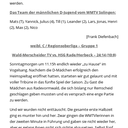
werden.
Das Team der männlichen D-Jugend vom WMTV Solingen:
Mats (T), Yannick, Julius (4), Till (1), Leander (2), Lars, Jonas, Henri
(2), Max (2), Nico
[Frank Diefenbach]
weibl. C / Regionsoberliga – Gruppe 1
Wald-Merscheider TV vs. HSG Rade/Herbeck – 24:14 (10:8)
Sonntagmorgen um 11.15h endlich wieder „zu Hause“ im
Vogelsang. Nachdem die D-Mädchen erfolgreich den
Heimspieltag eröffnet hatten, starteten wir gut gelaunt und mit
voller Tribüne in das fünfte Spiel der Saison. Zu Gast die
Mädchen aus Radevormwald, die sich bislang nur Remscheid
geschlagen geben mussten und es versprach eine enge Partie
zu werden.
Und wir wurden nicht enttäuscht. Die gesamte erste Halbzeit
ging es munter hin und her. Zwar gingen die WMTVlerinnen in
der zweiten Minute in Führung und gaben sie nicht wieder her,
aber es gelang ihnen nicht sich richtig abzusetzen. Selbst fünf