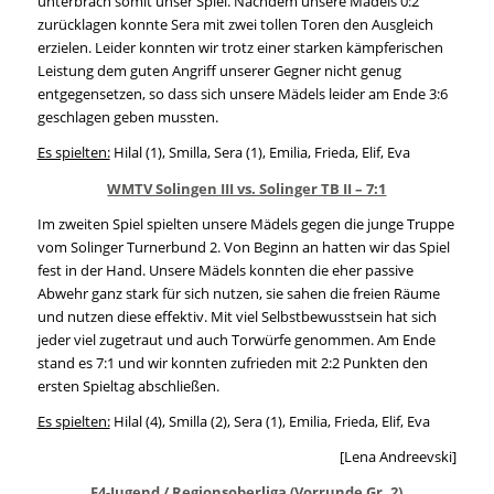
unterbrach somit unser Spiel. Nachdem unsere Mädels 0:2
zurücklagen konnte Sera mit zwei tollen Toren den Ausgleich
erzielen. Leider konnten wir trotz einer starken kämpferischen
Leistung dem guten Angriff unserer Gegner nicht genug
entgegensetzen, so dass sich unsere Mädels leider am Ende 3:6
geschlagen geben mussten.
Es spielten:
Hilal (1), Smilla, Sera (1), Emilia, Frieda, Elif, Eva
WMTV Solingen III vs. Solinger TB II – 7:1
Im zweiten Spiel spielten unsere Mädels gegen die junge Truppe
vom Solinger Turnerbund 2. Von Beginn an hatten wir das Spiel
fest in der Hand. Unsere Mädels konnten die eher passive
Abwehr ganz stark für sich nutzen, sie sahen die freien Räume
und nutzen diese effektiv. Mit viel Selbstbewusstsein hat sich
jeder viel zugetraut und auch Torwürfe genommen. Am Ende
stand es 7:1 und wir konnten zufrieden mit 2:2 Punkten den
ersten Spieltag abschließen.
Es spielten:
Hilal (4), Smilla (2), Sera (1), Emilia, Frieda, Elif, Eva
[Lena Andreevski]
F4-Jugend / Regionsoberliga (Vorrunde Gr. 2)