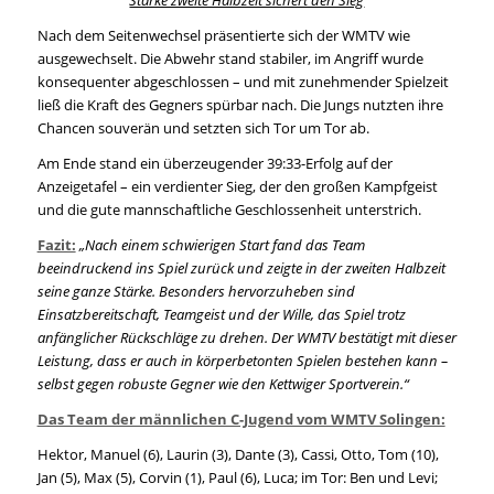
Starke zweite Halbzeit sichert den Sieg
Nach dem Seitenwechsel präsentierte sich der WMTV wie
ausgewechselt. Die Abwehr stand stabiler, im Angriff wurde
konsequenter abgeschlossen – und mit zunehmender Spielzeit
ließ die Kraft des Gegners spürbar nach. Die Jungs nutzten ihre
Chancen souverän und setzten sich Tor um Tor ab.
Am Ende stand ein überzeugender 39:33-Erfolg auf der
Anzeigetafel – ein verdienter Sieg, der den großen Kampfgeist
und die gute mannschaftliche Geschlossenheit unterstrich.
Fazit:
„Nach einem schwierigen Start fand das Team
beeindruckend ins Spiel zurück und zeigte in der zweiten Halbzeit
seine ganze Stärke. Besonders hervorzuheben sind
Einsatzbereitschaft, Teamgeist und der Wille, das Spiel trotz
anfänglicher Rückschläge zu drehen. Der WMTV bestätigt mit dieser
Leistung, dass er auch in körperbetonten Spielen bestehen kann –
selbst gegen robuste Gegner wie den Kettwiger Sportverein.“
Das Team der männlichen C-Jugend vom WMTV Solingen:
Hektor, Manuel (6), Laurin (3), Dante (3), Cassi, Otto, Tom (10),
Jan (5), Max (5), Corvin (1), Paul (6), Luca; im Tor: Ben und Levi;