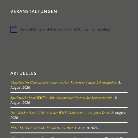
VERANSTALTUNGEN
Es sind keine anstehenden Veranstaltungen vorhanden.
Hinweis
AKTUELLES
Wirbelsäulen-Gymnastik für einen starken Rücken und mehr Lebensqualität
8.
August 2026
Spielewoche beim WMTV: „Ein erfolgreicher Start in die Sommerferien!“
6.
August 2026
Die „Kinder-Oase 2026“ und der WMTV Solingen: … ein gutes Team!
2. August
2026
NEU: TAI-CHI im YANG-Stil ab 01.09.2026
1. August 2026
Elterninitiative Kunterbunt e.V. einen neuen Kooperationspartner
30. Juli 2026