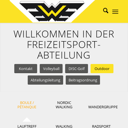
WILLKOMMEN IN DER
FREIZEITSPORT-
ABTEILUNG
Kontakt
Volleyball
DISC-Golf
Outdoor
Abteilungsleitung
Beitragsordnung
BOULE /
NORDIC
PÉTANQUE
WALKING
WANDERGRUPPE
LAUFTREFF
WALKING
RADSPORT