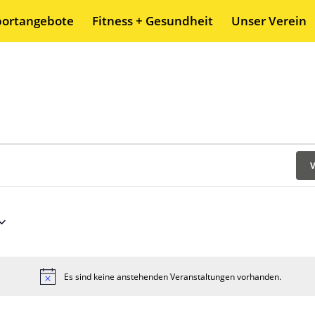
portangebote
Fitness + Gesundheit
Unser Verein
N
V
Es sind keine anstehenden Veranstaltungen vorhanden.
Hinweis