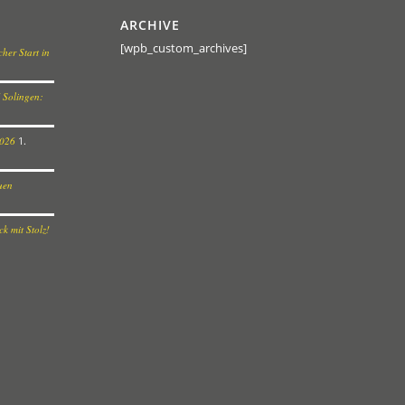
ARCHIVE
[wpb_custom_archives]
her Start in
 Solingen:
2026
1.
euen
k mit Stolz!