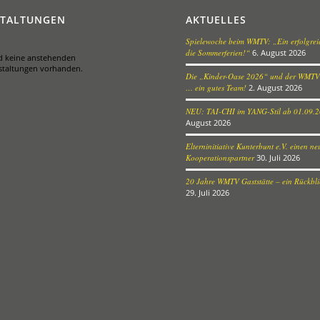
STALTUNGEN
AKTUELLES
Spielewoche beim WMTV: „Ein erfolgreic
die Sommerferien!“
6. August 2026
nd keine anstehenden
staltungen vorhanden.
Die „Kinder-Oase 2026“ und der WMTV
… ein gutes Team!
2. August 2026
NEU: TAI-CHI im YANG-Stil ab 01.09.
August 2026
Elterninitiative Kunterbunt e.V. einen n
Kooperationspartner
30. Juli 2026
20 Jahre WMTV Gaststätte – ein Rückblic
29. Juli 2026