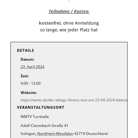
Teilnahme / Kosten
:
kostenfrei,
ohne Anmeldung
so lange, wie jeder Platz hat
DETAILS
Datum:
23. April 2024
Zeit:
9:00 - 12:00
Website:
https://wmtv.de/der-alltags-fitness-test-am-23-04-2024-lebenslang-f
VERANSTALTUNGSORT
WMTV Turnhalle
Adolf-Clarenbach-Straße 41
Solingen
,
Nordrhein-Westfalen
42719
Deutschland