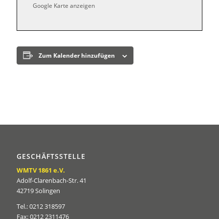
Google Karte anzeigen
Zum Kalender hinzufügen
GESCHÄFTSSTELLE
WMTV 1861 e.V.
Adolf-Clarenbach-Str. 41
42719 Solingen
Tel.: 0212 318597
Fax: 0212 2311476