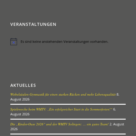
VERANSTALTUNGEN
Es sind keine anstehenden Veranstaltungen vorhanden.
Hinweis
AKTUELLES
Wirbelsäulen-Gymnastik für einen starken Rücken und mehr Lebensqualität
8.
August 2026
Spielewoche beim WMTV: „Ein erfolgreicher Start in die Sommerferien!“
6.
August 2026
Die „Kinder-Oase 2026“ und der WMTV Solingen: … ein gutes Team!
2. August
2026