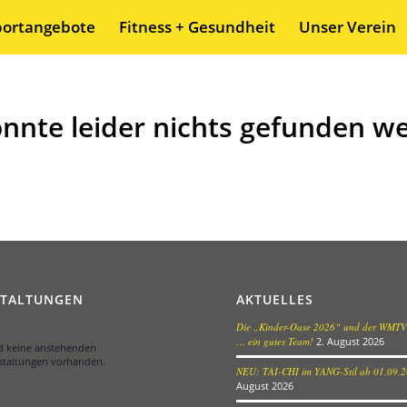
portangebote
Fitness + Gesundheit
Unser Verein
onnte leider nichts gefunden w
STALTUNGEN
AKTUELLES
Die „Kinder-Oase 2026“ und der WMTV
… ein gutes Team!
2. August 2026
nd keine anstehenden
staltungen vorhanden.
NEU: TAI-CHI im YANG-Stil ab 01.09.
August 2026