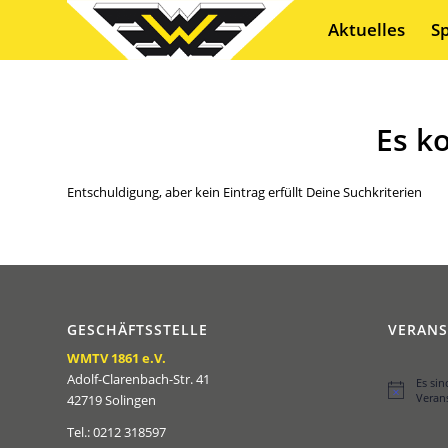
Aktuelles
S
Es k
Entschuldigung, aber kein Eintrag erfüllt Deine Suchkriterien
GESCHÄFTSSTELLE
VERAN
WMTV 1861 e.V.
Adolf-Clarenbach-Str. 41
Es si
Hinweis
Veran
42719 Solingen
Tel.: 0212 318597