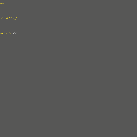
euen
k mit Stolz!
61 e. V.
27.