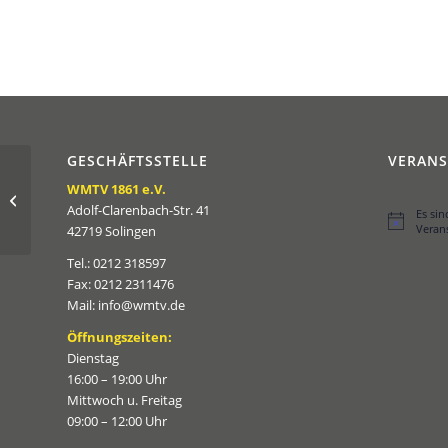
GESCHÄFTSSTELLE
VERAN
Rugby-Workshop am
WMTV 1861 e.V.
Technischen
Adolf-Clarenbach-Str. 41
Es si
Berufskolleg Solingen
Hinweis
Veran
42719 Solingen
Tel.: 0212 318597
Fax: 0212 2311476
Mail: info@wmtv.de
Öffnungszeiten:
Dienstag
16:00 – 19:00 Uhr
Mittwoch u. Freitag
09:00 – 12:00 Uhr