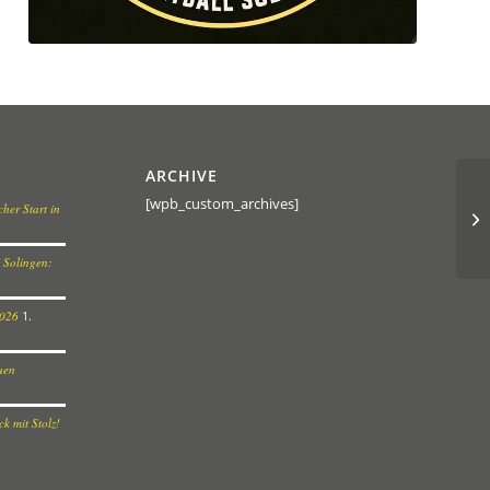
ARCHIVE
[wpb_custom_archives]
her Start in
 Solingen:
2026
1.
euen
k mit Stolz!