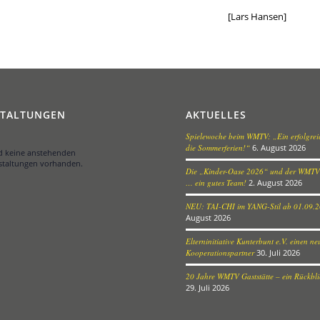
[Lars Hansen]
STALTUNGEN
AKTUELLES
Spielewoche beim WMTV: „Ein erfolgreic
die Sommerferien!“
6. August 2026
nd keine anstehenden
staltungen vorhanden.
Die „Kinder-Oase 2026“ und der WMTV
… ein gutes Team!
2. August 2026
NEU: TAI-CHI im YANG-Stil ab 01.09.
August 2026
Elterninitiative Kunterbunt e.V. einen n
Kooperationspartner
30. Juli 2026
20 Jahre WMTV Gaststätte – ein Rückblic
29. Juli 2026