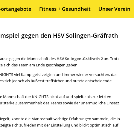
portangebote
Fitness + Gesundheit
Unser Verein
mspiel gegen den HSV Solingen-Gräfrath
Hause gegen die Mannschaft des
HSV Solingen-Gräfrath 2
an. Trotz
ste sich das Team am Ende geschlagen geben.
e KNIGHTS viel Kampfgeist zeigten und immer wieder versuchten, das
s sich jedoch als äußerst treffsicher und nutzte entscheidende
Mannschaft der KNIGHTS nicht auf und spielte bis zur letzten
der starke Zusammenhalt des Teams sowie der unermüdliche Einsatz
egelt, konnte die Mannschaft wichtige Erfahrungen sammeln, die in
gte sich zufrieden mit der Einstellung und blickt optimistisch auf