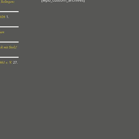
 Solingen:
2026
1.
euen
k mit Stolz!
61 e. V.
27.