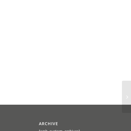
ARCHIVE
[wpb_custom_archives]