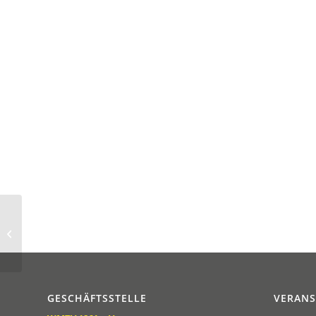
Unsere Rugby-
Abteilung informiert:
„Touch-Rugby beim
WMTV Solingen!“
GESCHÄFTSSTELLE
VERAN