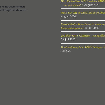
Die „Kinder-Oase 2026“ und der WMTV
… ein gutes Team!
2. August 2026
nd keine anstehenden
staltungen vorhanden.
NEU: TAI-CHI im YANG-Stil ab 01.09.
August 2026
Elterninitiative Kunterbunt e.V. einen n
Kooperationspartner
30. Juli 2026
20 Jahre WMTV Gaststätte – ein Rückblic
29. Juli 2026
Verabschiedung beim WMTV Solingen 18
Juli 2026