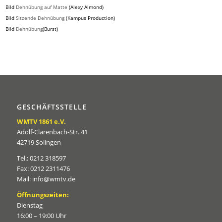
Bild
Dehnübung auf Matte
(Alexy Almond)
Bild
Sitzende Dehnübung
(Kampus Production)
Bild
Dehnübung
(Burst)
GESCHÄFTSSTELLE
WMTV 1861 e.V.
Adolf-Clarenbach-Str. 41
42719 Solingen
Tel.: 0212 318597
Fax: 0212 2311476
Mail: info@wmtv.de
Öffnungszeiten:
Dienstag
16:00 – 19:00 Uhr