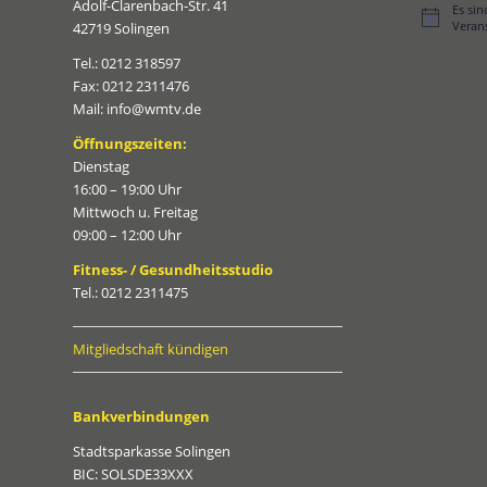
Adolf-Clarenbach-Str. 41
Es si
Hinweis
Veran
42719 Solingen
Tel.: 0212 318597
Fax: 0212 2311476
Mail: info@wmtv.de
Öffnungszeiten:
Dienstag
16:00 – 19:00 Uhr
Mittwoch u. Freitag
09:00 – 12:00 Uhr
Fitness- / Gesundheitsstudio
Tel.: 0212 2311475
Mitgliedschaft kündigen
Bankverbindungen
Stadtsparkasse Solingen
BIC: SOLSDE33XXX