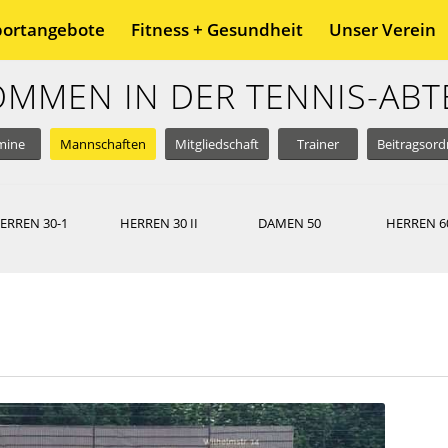
portangebote
Fitness + Gesundheit
Unser Verein
OMMEN IN DER TENNIS-ABT
mine
Mannschaften
Mitgliedschaft
Trainer
Beitragsor
ERREN 30-1
HERREN 30 II
DAMEN 50
HERREN 6