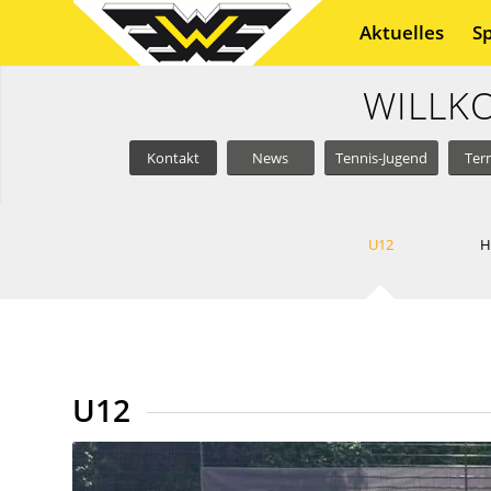
Aktuelles
S
WILLK
Kontakt
News
Tennis-Jugend
Ter
U12
H
U12