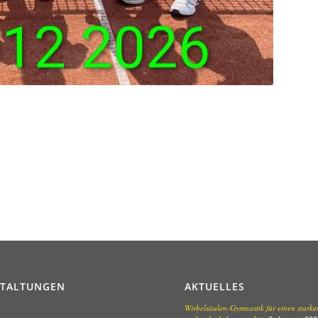
STALTUNGEN
AKTUELLES
Wirbelsäulen-Gymnastik für einen stark