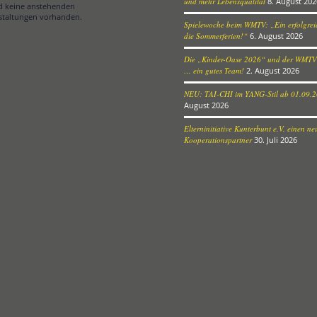
und mehr Lebensqualität
8. August 202
nd keine anstehenden
staltungen vorhanden.
Spielewoche beim WMTV: „Ein erfolgreic
die Sommerferien!“
6. August 2026
Die „Kinder-Oase 2026“ und der WMTV
… ein gutes Team!
2. August 2026
NEU: TAI-CHI im YANG-Stil ab 01.09.
August 2026
Elterninitiative Kunterbunt e.V. einen n
Kooperationspartner
30. Juli 2026