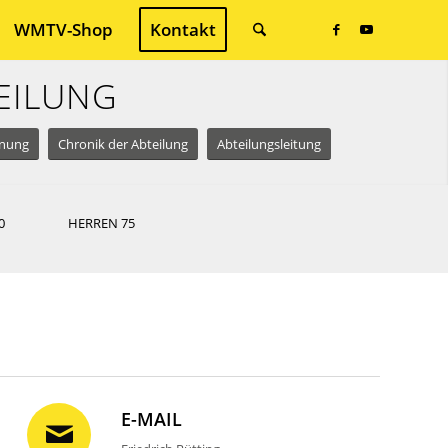
WMTV-Shop
Kontakt
EILUNG
dnung
Chronik der Abteilung
Abteilungsleitung
0
HERREN 75
E-MAIL