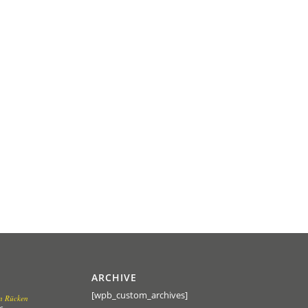
ARCHIVE
[wpb_custom_archives]
en Rücken