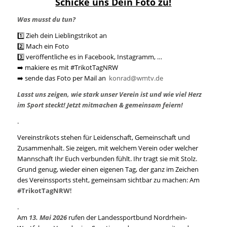
Schicke uns Dein Foto zu!
Was musst du tun?
1️⃣ Zieh dein Lieblingstrikot an
2️⃣ Mach ein Foto
3️⃣ veröffentliche es in Facebook, Instagramm, …
➡️ makiere es mit #TrikotTagNRW
➡️ sende das Foto per Mail an
konrad@wmtv.de
Lasst uns zeigen, wie stark unser Verein ist und wie viel Herz
im Sport steckt! Jetzt mitmachen & gemeinsam feiern!
.
Vereinstrikots stehen für Leidenschaft, Gemeinschaft und
Zusammenhalt. Sie zeigen, mit welchem Verein oder welcher
Mannschaft Ihr Euch verbunden fühlt. Ihr tragt sie mit Stolz.
Grund genug, wieder einen eigenen Tag, der ganz im Zeichen
des Vereinssports steht, gemeinsam sichtbar zu machen: Am
#TrikotTagNRW
!
.
Am
13. Mai 2026
rufen der Landessportbund Nordrhein-