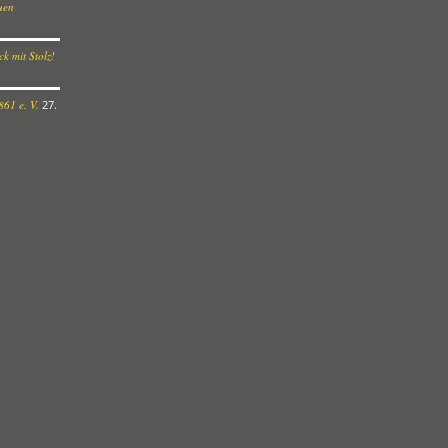
euen
k mit Stolz!
61 e. V.
27.