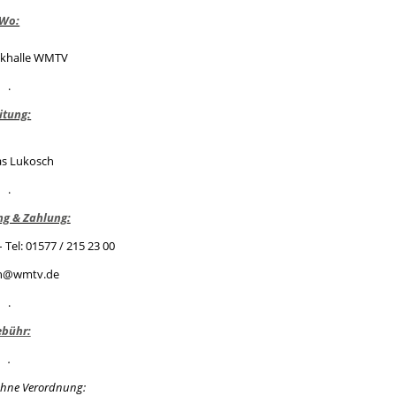
Wo:
khalle WMTV
.
itung:
as Lukosch
.
g & Zahlung
:
Tel: 01577 / 215 23 00
h@wmtv.de
.
bühr:
.
 ohne Verordnung: