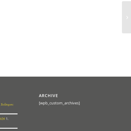
ARCHIVE
[wpb_custom_archives]
 Solingen:
2026
1.