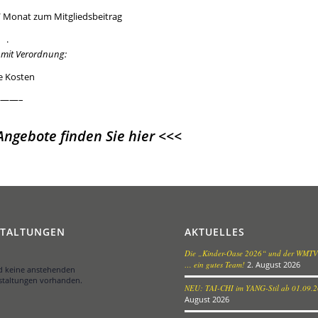
 / Monat zum Mitgliedsbeitrag
.
 mit Verordnung:
e Kosten
——–
ngebote finden Sie hier
<<<
STALTUNGEN
AKTUELLES
Die „Kinder-Oase 2026“ und der WMTV
… ein gutes Team!
2. August 2026
nd keine anstehenden
staltungen vorhanden.
NEU: TAI-CHI im YANG-Stil ab 01.09.
August 2026