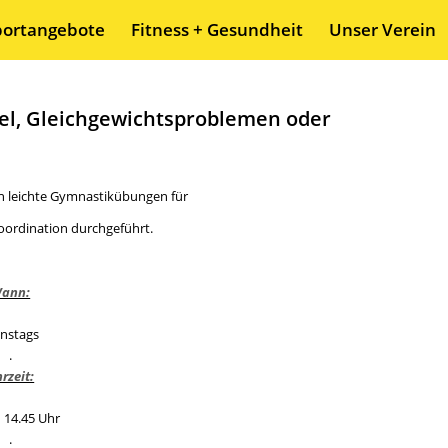
portangebote
Fitness + Gesundheit
Unser Verein
l, Gleichgewichtsproblemen oder
n leichte Gymnastikübungen für
oordination durchgeführt.
ann:
enstags
.
rzeit:
– 14.45 Uhr
.