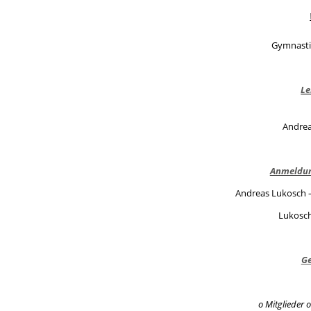
Gymnasti
Le
Andre
Anmeldun
Andreas Lukosch – 
Lukosc
Ge
o Mitglieder