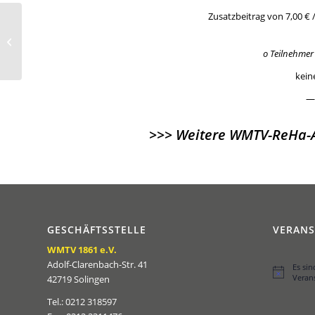
Zusatzbeitrag von 7,00 €
„Komm wir spielen
Boule!“
o Teilnehmer
kein
—
>>>
Weitere WMTV-ReHa-A
GESCHÄFTSSTELLE
VERAN
WMTV 1861 e.V.
Adolf-Clarenbach-Str. 41
Es si
Hinweis
Veran
42719 Solingen
Tel.: 0212 318597