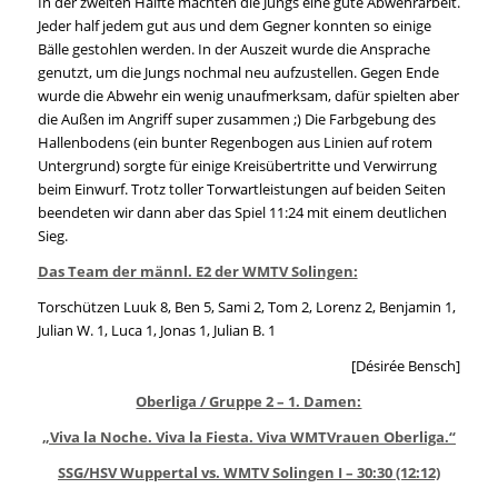
In der zweiten Hälfte machten die Jungs eine gute Abwehrarbeit.
Jeder half jedem gut aus und dem Gegner konnten so einige
Bälle gestohlen werden. In der Auszeit wurde die Ansprache
genutzt, um die Jungs nochmal neu aufzustellen. Gegen Ende
wurde die Abwehr ein wenig unaufmerksam, dafür spielten aber
die Außen im Angriff super zusammen ;) Die Farbgebung des
Hallenbodens (ein bunter Regenbogen aus Linien auf rotem
Untergrund) sorgte für einige Kreisübertritte und Verwirrung
beim Einwurf. Trotz toller Torwartleistungen auf beiden Seiten
beendeten wir dann aber das Spiel 11:24 mit einem deutlichen
Sieg.
Das Team der männl. E2 der WMTV Solingen:
Torschützen Luuk 8, Ben 5, Sami 2, Tom 2, Lorenz 2, Benjamin 1,
Julian W. 1, Luca 1, Jonas 1, Julian B. 1
[Désirée Bensch]
Oberliga / Gruppe 2 – 1. Damen:
„Viva la Noche. Viva la Fiesta. Viva WMTVrauen Oberliga.“
SSG/HSV Wuppertal vs. WMTV Solingen I – 30:30 (12:12)