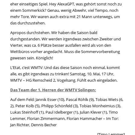
eher einseitiges Spiel. Hey AlexaGPT, was gehört sonst noch zu
einem Sommerkick? Genau, wenig Abwehr, viel Tempo, noch
mehr Tore. Wir waren auch extra mit 21 Mann unterwegs, um
das durchzustehen.
Apropos durchstehen. Wir haben die Saison bald
durchgestanden. Wir werden irgendwas zwischen Zweiter und
Vierter, was ca. 6 Plätze besser ausfallen wird als von den
Wettbüros vorher angedacht. Muss die Sommervorbereitung
gewesen sein. Königlich!
L’Etat, c’est WMTV: Und das diese Saison noch einmal, kommt
alle, es gibt irgendwas zu trinken! Samstag, 10. Mai, 17 Uhr,
WMTV – HG Remscheid 2, Vogelsang. Fühlt euch eingeladen.
Das Team der 1. Herren der WMTV Solingen:
Auf dem Feld: Jannik Esser (10), Pascal Röhlk (9), Tobias Wiets (6,
2), Peter Kolb (5), Philipp Schönfeld (3), Tobias Monheimius (3),
Lukas Steinhoff (1), Paul Idelberger (1), Julian Klever (1), Timo
Lemmer, Florian Zimmermann, Florian Hammacher – Im Tor:
Jan Richter, Dennis Becher
[Timo Lemmer]