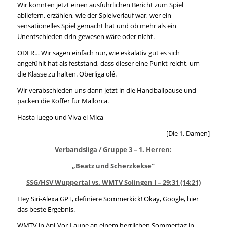
Wir könnten jetzt einen ausführlichen Bericht zum Spiel
abliefern, erzählen, wie der Spielverlauf war, wer ein
sensationelles Spiel gemacht hat und ob mehr als ein
Unentschieden drin gewesen wäre oder nicht.
ODER… Wir sagen einfach nur, wie eskalativ gut es sich
angefühlt hat als feststand, dass dieser eine Punkt reicht, um
die Klasse zu halten. Oberliga olé.
Wir verabschieden uns dann jetzt in die Handballpause und
packen die Koffer für Mallorca.
Hasta luego und Viva el Mica
[Die 1. Damen]
Verbandsliga / Gruppe 3 – 1. Herren:
„Beatz und Scherzkekse“
SSG/HSV Wuppertal vs. WMTV Solingen I – 29:31 (14:21)
Hey Siri-Alexa GPT, definiere Sommerkick! Okay, Google, hier
das beste Ergebnis.
WMTV in Api-Vor-Laune an einem herrlichen Sommertag in