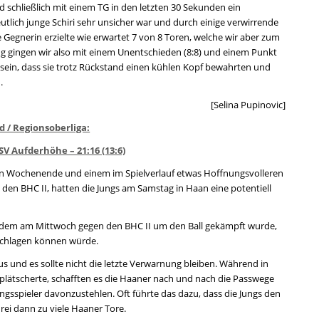
 schließlich mit einem TG in den letzten 30 Sekunden ein
tlich junge Schiri sehr unsicher war und durch einige verwirrende
 Gegnerin erzielte wie erwartet 7 von 8 Toren, welche wir aber zum
ng gingen wir also mit einem Unentschieden (8:8) und einem Punkt
t sein, dass sie trotz Rückstand einen kühlen Kopf bewahrten und
.
[Selina Pupinovic]
d / Regionsoberliga:
SV Aufderhöhe – 21:16 (13:6)
en Wochenende und einem im Spielverlauf etwas Hoffnungsvolleren
en BHC II, hatten die Jungs am Samstag in Haan eine potentiell
mit dem am Mittwoch gegen den BHC II um den Ball gekämpft wurde,
schlagen können würde.
s und es sollte nicht die letzte Verwarnung bleiben. Während in
plätscherte, schafften es die Haaner nach und nach die Passwege
ngsspieler davonzustehlen. Oft führte das dazu, dass die Jungs den
rei dann zu viele Haaner Tore.