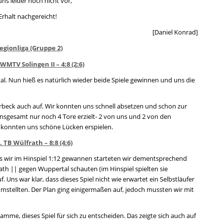
 uns leider noch nicht vor,
Erhalt nachgereicht!
[Daniel Konrad]
Regionliga (Gruppe 2)
WMTV Solingen II – 4:8 (2:6)
l. Nun hieß es natürlich wieder beide Spiele gewinnen und uns die
rbeck auch auf. Wir konnten uns schnell absetzen und schon zur
 insgesamt nur noch 4 Tore erzielt- 2 von uns und 2 von den
 konnten uns schöne Lücken erspielen.
 TB Wülfrath – 8:8 (4:6)
s wir im Hinspiel 1:12 gewannen starteten wir dementsprechend
rath || gegen Wuppertal schauten (im Hinspiel spielten sie
. Uns war klar, dass dieses Spiel nicht wie erwartet ein Selbstläufer
stellten. Der Plan ging einigermaßen auf, jedoch mussten wir mit
mme, dieses Spiel für sich zu entscheiden. Das zeigte sich auch auf