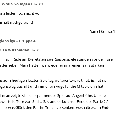
 WMTV Solingen III – 7:1
 uns leider noch nicht vor,
Erhalt nachgereicht!
[Daniel Konrad]
gionsliga – Gruppe 4
 TV Witzhelden II – 2:3
on nach Rade an. Die letzten zwei Saisonspiele standen vor der Türe
 der lieben Mara hatten wir wieder einmal einen ganz starken
is zum heutigen letzten Spieltag weiterentwickelt hat. Es hat sich
genseitig aushilft und immer ein Auge für die Mitspielerin hat.
inn an zeigte sich ein spannendes Spiel auf Augenhöhe. Unsere
ei tolle Tore von Smilla S. stand es kurz vor Ende der Partie 2:2
it etwas Glück den Ball im Tor zu versenken, weshalb es am Ende