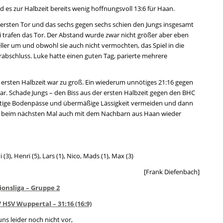
 es zur Halbzeit bereits wenig hoffnungsvoll 13:6 für Haan.
em ersten Tor und das sechs gegen sechs schien den Jungs insgesamt
ri trafen das Tor. Der Abstand wurde zwar nicht größer aber eben
eller um und obwohl sie auch nicht vermochten, das Spiel in die
rabschluss. Luke hatte einen guten Tag, parierte mehrere
r ersten Halbzeit war zu groß. Ein wiederum unnötiges 21:16 gegen
war. Schade Jungs – den Biss aus der ersten Halbzeit gegen den BHC
nötige Bodenpässe und übermäßige Lässigkeit vermeiden und dann
 es beim nächsten Mal auch mit dem Nachbarn aus Haan wieder
i (3), Henri (5), Lars (1), Nico, Mads (1), Max (3)
[Frank Diefenbach]
ionsliga – Gruppe 2
/ HSV Wuppertal – 31:16 (16:9)
 uns leider noch nicht vor,