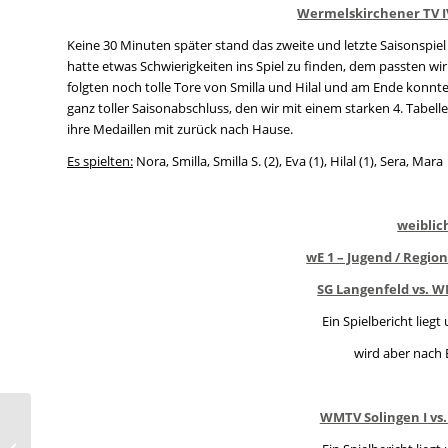
Wermelskirchener TV IV
Keine 30 Minuten später stand das zweite und letzte Saisonspi
hatte etwas Schwierigkeiten ins Spiel zu finden, dem passten w
folgten noch tolle Tore von Smilla und Hilal und am Ende konnten
ganz toller Saisonabschluss, den wir mit einem starken 4. Tabel
ihre Medaillen mit zurück nach Hause.
Es spielten:
Nora, Smilla, Smilla S. (2), Eva (1), Hilal (1), Sera, Mara
weiblic
wE 1 – Jugend / Regio
SG Langenfeld vs. WM
Ein Spielbericht liegt
wird aber nach 
WMTV Solingen I vs. 
Der WMTV unterstützt
die Aktion „Pink gegen