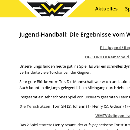
Aktuelles
S
Jugend-Handball: Die Ergebnisse vom 
F1 – Jugend / Re
HG LTV/HTV Remscheid II
Unsere Jungs fanden heute gut ins Spiel. Es war ein schnelles 
verhinderte viele Torchancen der Gegner.
Sehr gute Blöcke vorm Tor. Die Mannschaft war wach und aufmer
Auch konnten die Jungs gelegentlich im Alleingang durchziehen, w
Insgesamt ein sehr schönes Spiel von unserem gesamten Team un
Die Torschützen:
Tom SH (3), Johann (1), Henry (5), Gideon (1) 
WMTV Solingen I vs
Das 2 Spiel startete Henry rasant, der aufs gegnerische Tor stürm