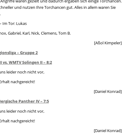
 Angriffe waren gezielt und dadurch ergaben sich einige Torchancen.
chneller und nutzen Ihre Torchancen gut. Alles in allem waren Sie
.
– Im Tor: Lukas
x, Gabriel, Karl, Nick, Clemens, Tom B.
[Aßol Kimpeler]
gionsliga – Gruppe 2
 vs. WMTV Solingen II – 8:2
 uns leider noch nicht vor,
Erhalt nachgereicht!
[Daniel Konrad]
Bergische Panther IV – 7:5
 uns leider noch nicht vor,
Erhalt nachgereicht!
[Daniel Konrad]