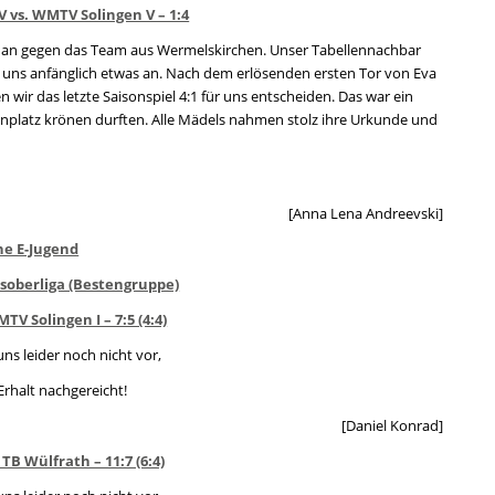
 vs. WMTV Solingen V – 1:4
el an gegen das Team aus Wermelskirchen. Unser Tabellennachbar
ir uns anfänglich etwas an. Nach dem erlösenden ersten Tor von Eva
 wir das letzte Saisonspiel 4:1 für uns entscheiden. Das war ein
lenplatz krönen durften. Alle Mädels nahmen stolz ihre Urkunde und
[Anna Lena Andreevski]
he E-Jugend
nsoberliga (Bestengruppe)
TV Solingen I – 7:5 (4:4)
 uns leider noch nicht vor,
Erhalt nachgereicht!
[Daniel Konrad]
TB Wülfrath – 11:7 (6:4)