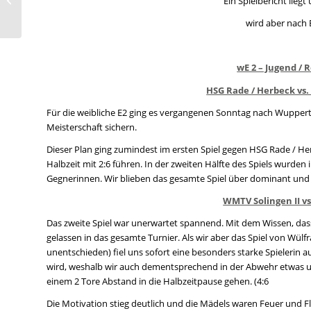
Ein Spielbericht liegt
Rassismus“
wird aber nach 
wE 2 – Jugend / 
HSG Rade / Herbeck vs. 
Für die weibliche E2 ging es vergangenen Sonntag nach Wupperta
Meisterschaft sichern.
Dieser Plan ging zumindest im ersten Spiel gegen HSG Rade / He
Halbzeit mit 2:6 führen. In der zweiten Hälfte des Spiels wurden
Gegnerinnen. Wir blieben das gesamte Spiel über dominant und
WMTV Solingen II vs.
Das zweite Spiel war unerwartet spannend. Mit dem Wissen, das
gelassen in das gesamte Turnier. Als wir aber das Spiel von Wülf
unentschieden) fiel uns sofort eine besonders starke Spielerin auf
wird, weshalb wir auch dementsprechend in der Abwehr etwas um
einem 2 Tore Abstand in die Halbzeitpause gehen. (4:6
Die Motivation stieg deutlich und die Mädels waren Feuer und Fla