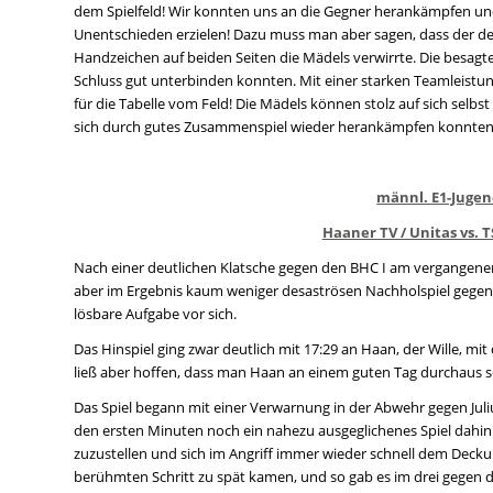
dem Spielfeld! Wir konnten uns an die Gegner herankämpfen und
Unentschieden erzielen! Dazu muss man aber sagen, dass der deu
Handzeichen auf beiden Seiten die Mädels verwirrte. Die besagte
Schluss gut unterbinden konnten. Mit einer starken Teamleistu
für die Tabelle vom Feld! Die Mädels können stolz auf sich selbs
sich durch gutes Zusammenspiel wieder herankämpfen konnten
männl. E1-Jugen
Haaner TV / Unitas vs. T
Nach einer deutlichen Klatsche gegen den BHC I am vergangen
aber im Ergebnis kaum weniger desaströsen Nachholspiel gegen d
lösbare Aufgabe vor sich.
Das Hinspiel ging zwar deutlich mit 17:29 an Haan, der Wille, 
ließ aber hoffen, dass man Haan an einem guten Tag durchaus 
Das Spiel begann mit einer Verwarnung in der Abwehr gegen Juliu
den ersten Minuten noch ein nahezu ausgeglichenes Spiel dahin
zuzustellen und sich im Angriff immer wieder schnell dem Decku
berühmten Schritt zu spät kamen, und so gab es im drei gegen d