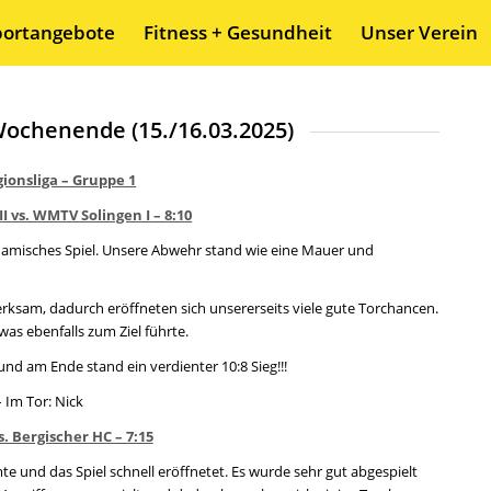
portangebote
Fitness + Gesundheit
Unser Verein
Wochenende (15./16.03.2025)
gionsliga – Gruppe 1
 vs. WMTV Solingen I – 8:10
dynamisches Spiel. Unsere Abwehr stand wie eine Mauer und
ksam, dadurch eröffneten sich unsererseits viele gute Torchancen.
as ebenfalls zum Ziel führte.
d am Ende stand ein verdienter 10:8 Sieg!!!
– Im Tor: Nick
. Bergischer HC – 7:15
te und das Spiel schnell eröffnetet. Es wurde sehr gut abgespielt