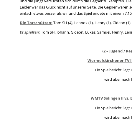
und die Jungs versuchten sich durch die Gegner zu kämpfen. Die
Leider war das Glück nicht auf unserer Seite. Die Gegner waren s
einfach etwas besser als wir und das Spiel endete mit einem 7:15
Die Torschützen:
Tom SH (4), Lennox (1), Henry (1), Gideon (1) 
Es spielten:
Tom SH, Johann, Gideon, Lukas, Samuel, Henry, Lenno
F2 – Jugend / Re
Wermelskirchener TV III
Ein Spielbericht liegt
wird aber nach 
WMTV Solingen II vs. 
Ein Spielbericht liegt
wird aber nach 