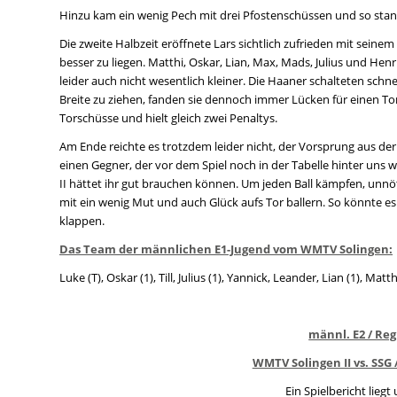
Hinzu kam ein wenig Pech mit drei Pfostenschüssen und so stand
Die zweite Halbzeit eröffnete Lars sichtlich zufrieden mit sein
besser zu liegen. Matthi, Oskar, Lian, Max, Mads, Julius und Hen
leider auch nicht wesentlich kleiner. Die Haaner schalteten schn
Breite zu ziehen, fanden sie dennoch immer Lücken für einen To
Torschüsse und hielt gleich zwei Penaltys.
Am Ende reichte es trotzdem leider nicht, der Vorsprung aus de
einen Gegner, der vor dem Spiel noch in der Tabelle hinter uns 
II hättet ihr gut brauchen können. Um jeden Ball kämpfen, un
mit ein wenig Mut und auch Glück aufs Tor ballern. So könnte
klappen.
Das Team der männlichen E1-Jugend vom WMTV Solingen:
Luke (T), Oskar (1), Till, Julius (1), Yannick, Leander, Lian (1), Matth
männl. E2 / Reg
WMTV Solingen II vs. SSG 
Ein Spielbericht liegt