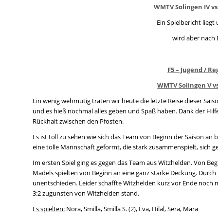
WMTV Solingen IV vs.
Ein Spielbericht liegt
wird aber nach 
F5 – Jugend / Re
WMTV Solingen V vs.
Ein wenig wehmütig traten wir heute die letzte Reise dieser Sais
und es hieß nochmal alles geben und Spaß haben. Dank der Hilfe
Rückhalt zwischen den Pfosten.
Es ist toll zu sehen wie sich das Team von Beginn der Saison an b
eine tolle Mannschaft geformt, die stark zusammenspielt, sich ge
Im ersten Spiel ging es gegen das Team aus Witzhelden. Von Beg
Mädels spielten von Beginn an eine ganz starke Deckung. Durch zw
unentschieden. Leider schaffte Witzhelden kurz vor Ende noch m
3:2 zugunsten von Witzhelden stand.
Es spielten:
Nora, Smilla, Smilla S. (2), Eva, Hilal, Sera, Mara