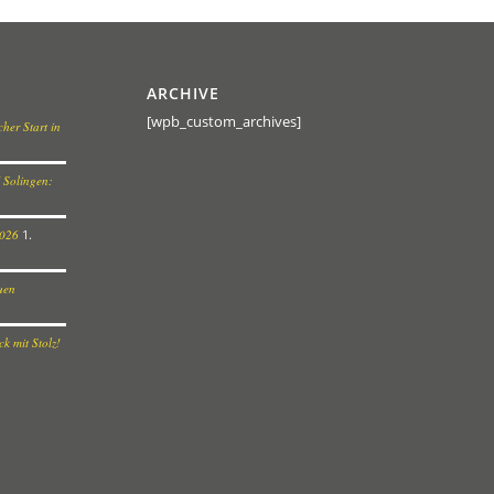
ARCHIVE
[wpb_custom_archives]
her Start in
 Solingen:
2026
1.
euen
k mit Stolz!