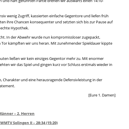
hen und hart geführten Partie drehen wir auswärts einen 14:10-
ensiv wenig Zugriff, kassierten einfache Gegentore und liefen früh
ten ihre Chancen konsequenter und setzten sich bis zur Pause auf
e echte Hypothek.
cht. In der Abwehr wurde nun kompromissloser zugepackt,
 Tor kämpften wir uns heran. Mit zunehmender Spieldauer kippte
nuten ließen wir kein einziges Gegentor mehr zu. Mit enormer
ehten wir das Spiel und gingen kurz vor Schluss erstmals wieder in
n, Charakter und eine herausragende Defensivleistung in der
tatement.
[Eure 1. Damen]
Männer – 2. Herren
WMTV Solingen II – 28:34 (15:20)