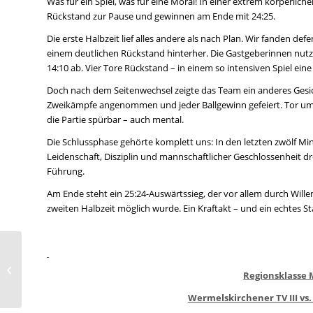
Was für ein Spiel, was für eine Moral! In einer extrem körperlic
Rückstand zur Pause und gewinnen am Ende mit 24:25.
Die erste Halbzeit lief alles andere als nach Plan. Wir fanden def
einem deutlichen Rückstand hinterher. Die Gastgeberinnen nutz
14:10 ab. Vier Tore Rückstand – in einem so intensiven Spiel ein
Doch nach dem Seitenwechsel zeigte das Team ein anderes Gesi
Zweikämpfe angenommen und jeder Ballgewinn gefeiert. Tor um
die Partie spürbar – auch mental.
Die Schlussphase gehörte komplett uns: In den letzten zwölf Mi
Leidenschaft, Disziplin und mannschaftlicher Geschlossenheit dr
Führung.
Am Ende steht ein 25:24-Auswärtssieg, der vor allem durch Wille
zweiten Halbzeit möglich wurde. Ein Kraftakt – und ein echtes S
Jugendspiele vom
Wochenende
Regionsklasse 
28.02./01.03.2026
Wermelskirchener TV III vs. 