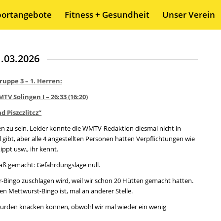
portangebote
Fitness + Gesundheit
Unser Verein
.03.2026
ruppe 3 – 1. Herren:
V Solingen I – 26:33 (16:20)
d Piszczlitcz“
 zu sein. Leider konnte die WMTV-Redaktion diesmal nicht in
 gibt, aber alle 4 angestellten Personen hatten Verpflichtungen wie
pt usw., ihr kennt.
Spaß gemacht: Gefährdungslage null.
-Bingo zuschlagen wird, weil wir schon 20 Hütten gemacht hatten.
 Mettwurst-Bingo ist, mal an anderer Stelle.
n würden knacken können, obwohl wir mal wieder ein wenig