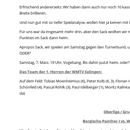
Erfrischend andererseits: Wir haben dann auch nur noch 10 kassi
Breite brillieren.
Und nun gut mit so tiefer Spielanalyse, wollen hier ja keinen mi
Für uns war da insgesamt mehr drin, aber den Sack wollten wir n
Punkten im Sack dann heim.
Apropos Sack, wir spielen am Samstag gegen den Turnerbund, und
ODER?
Samstag, 7. März, 19 Uhr, Vogelsang. Bis dahin putzt heim, oder? 
Das Team der 1. Herren der WMTV Solingen:
Auf dem Feld: Tobias Moenheimius (6), Peter Kolb (6, 3), Florian H
Schönfeld (4), Pascal Röhlk (3), Paul Idelberger (1), Moritz Kalink
da)
Oberliga / Gr
Bergische Panther I vs. W