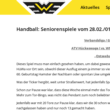
Aktuelles
S
Handball: Seniorenspiele vom 28.02./01
Verbandsliga / G
ATV Hückeswage I vs. WMT
„Ostseeba
Dieses Spiel muss man einfach gesehen haben, um dabei gewesen
HüWa vor Ort sein, obwohl dieser Ausflug einem ja immer so viel
60. Geburtstag Hamster der Nachbarn oder spontan Lkw umgekip
Was der Ticker hergibt, weit unter Straßenwert, hat jedenfalls 
Schon zur Pause war klar, dass diese Woche einmal mehr das Tor
Mehr zum Tor-Bingo, was nicht das Pendant zum noch beliebteren
Jedenfalls war mit 20 Tore zur Pause klar, dass wir die 30 scho
nachgelassen haben und nur noch 13 gemacht haben.