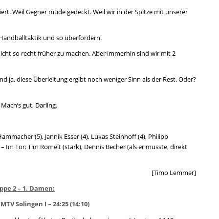
ert. Weil Gegner müde gedeckt. Weil wir in der Spitze mit unserer
t Handballtaktik und so überfordern.
icht so recht früher zu machen. Aber immerhin sind wir mit 2
 ja, diese Überleitung ergibt noch weniger Sinn als der Rest. Oder?
Mach’s gut, Darling.
ammacher (5), Jannik Esser (4), Lukas Steinhoff (4), Philipp
a – Im Tor: Tim Römelt (stark), Dennis Becher (als er musste, direkt
[Timo Lemmer]
uppe 2 – 1. Damen:
MTV Solingen I – 24:25 (14:10)