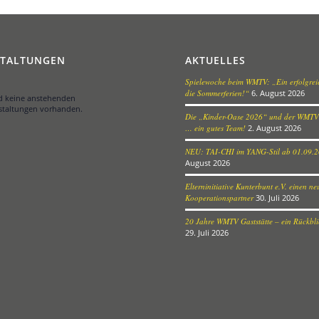
STALTUNGEN
AKTUELLES
Spielewoche beim WMTV: „Ein erfolgreic
die Sommerferien!“
6. August 2026
nd keine anstehenden
staltungen vorhanden.
Die „Kinder-Oase 2026“ und der WMTV
… ein gutes Team!
2. August 2026
NEU: TAI-CHI im YANG-Stil ab 01.09.
August 2026
Elterninitiative Kunterbunt e.V. einen n
Kooperationspartner
30. Juli 2026
20 Jahre WMTV Gaststätte – ein Rückblic
29. Juli 2026