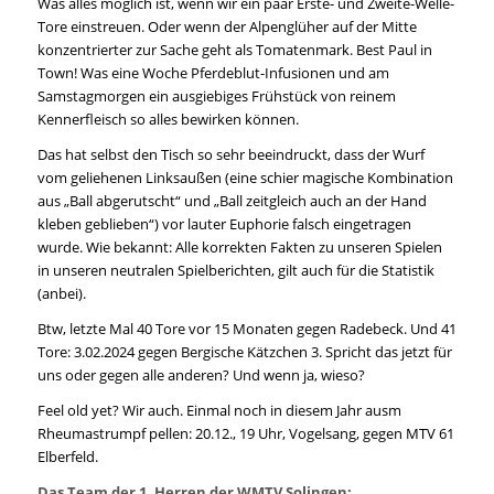
Was alles möglich ist, wenn wir ein paar Erste- und Zweite-Welle-
Tore einstreuen. Oder wenn der Alpenglüher auf der Mitte
konzentrierter zur Sache geht als Tomatenmark. Best Paul in
Town! Was eine Woche Pferdeblut-Infusionen und am
Samstagmorgen ein ausgiebiges Frühstück von reinem
Kennerfleisch so alles bewirken können.
Das hat selbst den Tisch so sehr beeindruckt, dass der Wurf
vom geliehenen Linksaußen (eine schier magische Kombination
aus „Ball abgerutscht“ und „Ball zeitgleich auch an der Hand
kleben geblieben“) vor lauter Euphorie falsch eingetragen
wurde. Wie bekannt: Alle korrekten Fakten zu unseren Spielen
in unseren neutralen Spielberichten, gilt auch für die Statistik
(anbei).
Btw, letzte Mal 40 Tore vor 15 Monaten gegen Radebeck. Und 41
Tore: 3.02.2024 gegen Bergische Kätzchen 3. Spricht das jetzt für
uns oder gegen alle anderen? Und wenn ja, wieso?
Feel old yet? Wir auch. Einmal noch in diesem Jahr ausm
Rheumastrumpf pellen: 20.12., 19 Uhr, Vogelsang, gegen MTV 61
Elberfeld.
Das Team der 1. Herren der WMTV Solingen: