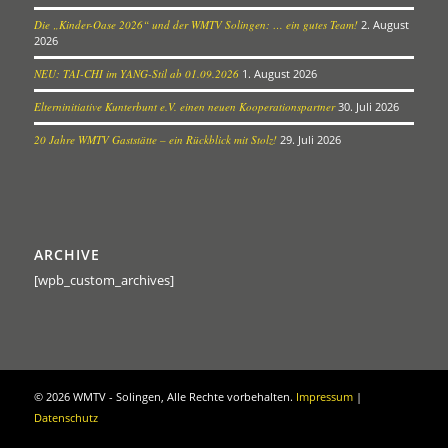
Die „Kinder-Oase 2026“ und der WMTV Solingen: … ein gutes Team!
2. August
2026
NEU: TAI-CHI im YANG-Stil ab 01.09.2026
1. August 2026
Elterninitiative Kunterbunt e.V. einen neuen Kooperationspartner
30. Juli 2026
20 Jahre WMTV Gaststätte – ein Rückblick mit Stolz!
29. Juli 2026
ARCHIVE
[wpb_custom_archives]
©
2026 WMTV - Solingen, Alle Rechte vorbehalten.
Impressum
|
Datenschutz