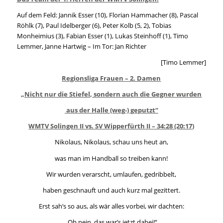
Auf dem Feld: Jannik Esser (10), Florian Hammacher (8), Pascal
Röhlk (7), Paul Idelberger (6), Peter Kolb (5, 2), Tobias
Monheimius (3), Fabian Esser (1), Lukas Steinhoff (1), Timo
Lemmer, Janne Hartwig – Im Tor: Jan Richter
[Timo Lemmer]
Regionsliga Frauen – 2. Damen
„Nicht nur die Stiefel, sondern auch die Gegner wurden
aus der Halle (weg-) geputzt“
WMTV Solingen II vs. SV Wipperfürth II – 34:28 (20:17)
Nikolaus, Nikolaus, schau uns heut an,
was man im Handball so treiben kann!
Wir wurden verarscht, umlaufen, gedribbelt,
haben geschnauft und auch kurz mal gezittert.
Erst sah’s so aus, als wär alles vorbei, wir dachten:
„Oh nein, das war’s jetzt dabei!“