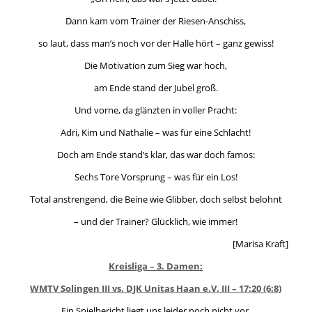
Dann kam vom Trainer der Riesen-Anschiss,
so laut, dass man’s noch vor der Halle hört – ganz gewiss!
Die Motivation zum Sieg war hoch,
am Ende stand der Jubel groß.
Und vorne, da glänzten in voller Pracht:
Adri, Kim und Nathalie – was für eine Schlacht!
Doch am Ende stand’s klar, das war doch famos:
Sechs Tore Vorsprung – was für ein Los!
Total anstrengend, die Beine wie Glibber, doch selbst belohnt
– und der Trainer? Glücklich, wie immer!
[Marisa Kraft]
Kreisliga – 3. Damen:
WMTV Solingen III vs. DJK Unitas Haan e.V. III – 17:20 (6:8)
Ein Spielbericht liegt uns leider noch nicht vor,