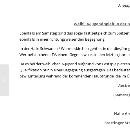
Anpfiff
————
Weibl. A-Jugend spielt in de
Ebenfalls am Samstag (und das sogar fast zeitgleich zum Spitzen
ebenfalls in einer richtungsweisenden Begegnung.
In der Halle Schwanen / Wermelskirchen geht es in der diesjähr
Wermelskirchener TV, einem Gegner, wo es in den letzten Jahren 
Da es bei der weiblichen A-Jugend aufgrund von Festspielplätze
Qualifikation nur in einer Begegnung ausgetragen. Das bedeut
Seniorenspiele vom
bzw. Einteilung während der kommenden Hauptrunde, die im Üb
Wochenende
Austra
02.-05.05.2026
(Samstag
Halle A
Stettinger S