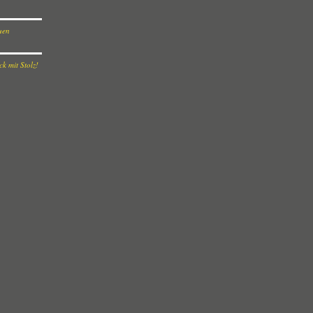
euen
k mit Stolz!