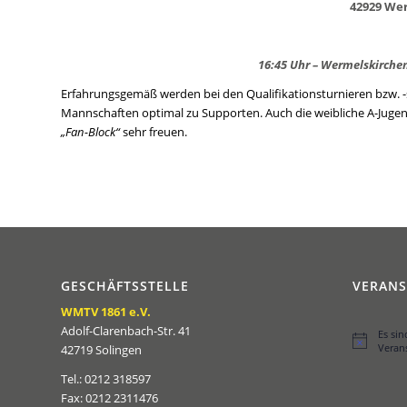
42929 We
16:45 Uhr – Wermelskirche
Erfahrungsgemäß werden bei den Qualifikationsturnieren bzw. -
Mannschaften optimal zu Supporten. Auch die weibliche A-Jug
„Fan-Block“
sehr freuen.
GESCHÄFTSSTELLE
VERAN
WMTV 1861 e.V.
Adolf-Clarenbach-Str. 41
Es si
Hinweis
Veran
42719 Solingen
Tel.: 0212 318597
Fax: 0212 2311476