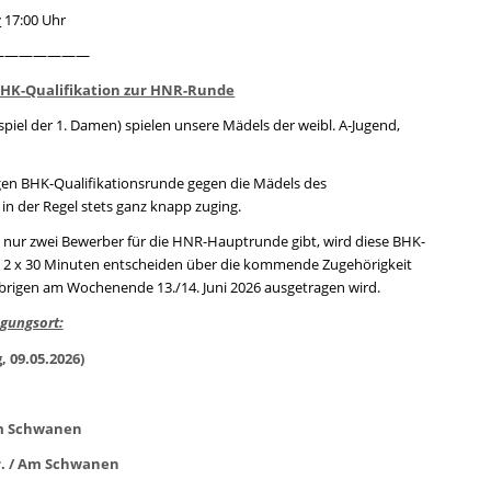
:
17:00 Uhr
———————
r BHK-Qualifikation zur HNR-Runde
spiel der 1. Damen) spielen unsere Mädels der weibl. A-Jugend,
igen BHK-Qualifikationsrunde gegen die Mädels des
in der Regel stets ganz knapp zuging.
n nur zwei Bewerber für die HNR-Hauptrunde gibt, wird diese BHK-
et 2 x 30 Minuten entscheiden über die kommende Zugehörigkeit
rigen am Wochenende 13./14. Juni 2026 ausgetragen wird.
gungsort:
, 09.05.2026)
m Schwanen
tr. / Am Schwanen