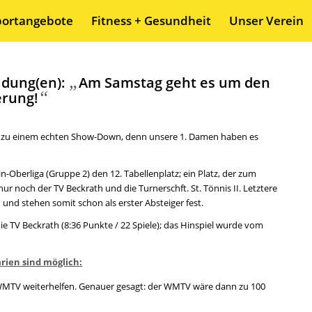
portangebote
Fitness + Gesundheit
Unser Verein
„
idung(en):
Am Samstag geht es um den
“
erung!
zu einem echten Show-Down, denn unsere 1. Damen haben es
-Oberliga (Gruppe 2) den 12. Tabellenplatz; ein Platz, der zum
 noch der TV Beckrath und die Turnerschft. St. Tönnis II. Letztere
nd stehen somit schon als erster Absteiger fest.
ie TV Beckrath (8:36 Punkte / 22 Spiele); das Hinspiel wurde vom
rien sind möglich:
 WMTV weiterhelfen. Genauer gesagt: der WMTV wäre dann zu 100