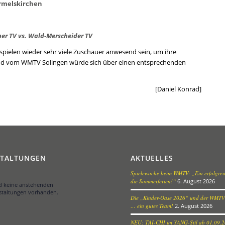
rmelskirchen
ner TV vs. Wald-Merscheider TV
spielen wieder sehr viele Zuschauer anwesend sein, um ihre
end vom WMTV Solingen würde sich über einen entsprechenden
[Daniel Konrad]
STALTUNGEN
AKTUELLES
Spielewoche beim WMTV: „Ein erfolgreic
die Sommerferien!“
6. August 2026
nd keine anstehenden
staltungen vorhanden.
Die „Kinder-Oase 2026“ und der WMTV
… ein gutes Team!
2. August 2026
NEU: TAI-CHI im YANG-Stil ab 01.09.