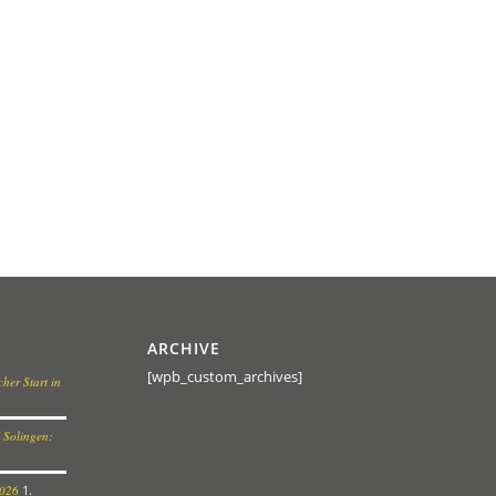
ARCHIVE
[wpb_custom_archives]
her Start in
 Solingen:
2026
1.