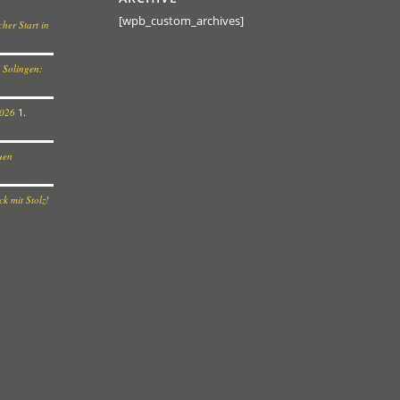
[wpb_custom_archives]
her Start in
 Solingen:
2026
1.
euen
k mit Stolz!