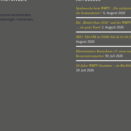
Spielewoche beim WMTV: „Ein erfolgreic
die Sommerferien!“
6. August 2026
nd keine anstehenden
staltungen vorhanden.
Die „Kinder-Oase 2026“ und der WMTV
… ein gutes Team!
2. August 2026
NEU: TAI-CHI im YANG-Stil ab 01.09.
August 2026
Elterninitiative Kunterbunt e.V. einen n
Kooperationspartner
30. Juli 2026
20 Jahre WMTV Gaststätte – ein Rückblic
29. Juli 2026