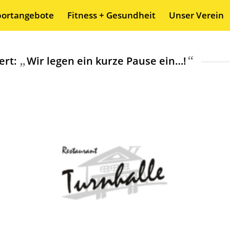
portangebote
Fitness + Gesundheit
Unser Verein
„
“
ert:
Wir legen ein kurze Pause ein…!