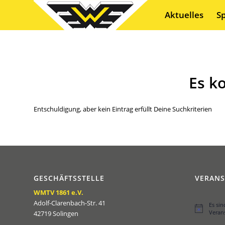
Aktuelles
S
Es k
Entschuldigung, aber kein Eintrag erfüllt Deine Suchkriterien
GESCHÄFTSSTELLE
VERAN
WMTV 1861 e.V.
Adolf-Clarenbach-Str. 41
Es si
Hinweis
Veran
42719 Solingen