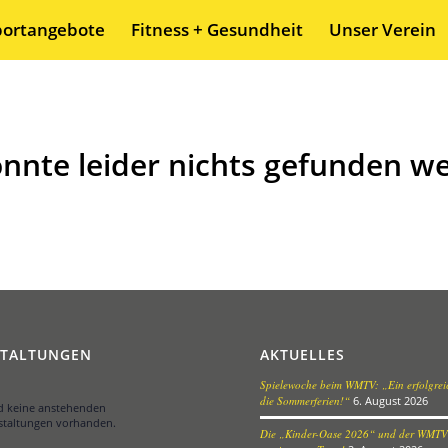
portangebote
Fitness + Gesundheit
Unser Verein
onnte leider nichts gefunden w
STALTUNGEN
AKTUELLES
Spielewoche beim WMTV: „Ein erfolgreic
die Sommerferien!“
6. August 2026
nd keine anstehenden
staltungen vorhanden.
Die „Kinder-Oase 2026“ und der WMTV