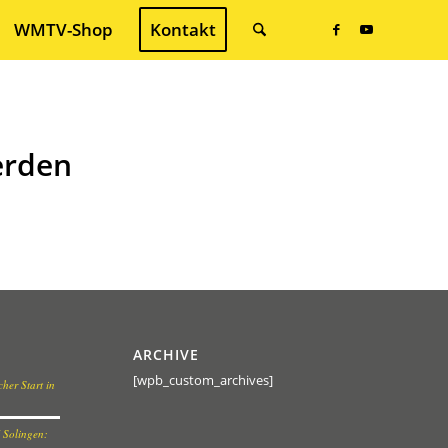
WMTV-Shop
Kontakt
erden
ARCHIVE
[wpb_custom_archives]
her Start in
 Solingen: