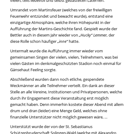
vielen, teils liebevoll und selbst gebastelten Laternen.
Umrandet vom Martinsfeuer (welches von der freiwilligen
Feuerwehr entzündet und bewacht wurde), entstand eine
einzigartige Atmosphäre, welche ihren Höhepunkt in der
Aufführung der Martins-Geschichte fand. Gespielt wurde der
Bettler auch in diesem Jahr wieder von
„Hucky“ Lemmer,
der
diese Rolle schon häufiger
„inne“
hatte.
Untermalt wurde die Aufführung immer wieder vom
gemeinsamen Singen der vielen, vielen, Teilnehmern, was bei
vielen Gästen im denkmalgeschützten Stadion noch einmal für
Gänsehaut Feeling sorgte.
Abschließend wurden dann noch etliche, gespendete
Weckmänner an alle Teilnehmer verteilt. Ein dank an dieser
Stelle an alle Vereine, Institutionen und Privatpersonen, welche
durch ihr Engagement diese Veranstaltung erst möglich
gemacht haben. Denn immerhin kostete dieser Abend mit allem
drum und dran (leider) eine Menge Geld, welches ohne
finanzielle Unterstützer nicht möglich gewesen wäre, …
Unterstützt wurde der von der St. Sebastianus
Schützenbruderschaft Solingen-Wald (welche mit Alexandro