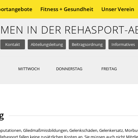
portangebote
Fitness + Gesundheit
Unser Verein
MEN IN DER REHASPORT-A
Kontakt
Abteilungsleitung
Beitragsordnung
Informatives
MITTWOCH
DONNERSTAG
FREITAG
g
putationen, Gliedmaßmissbildungen, Gelenkschäden, Gelenkersatz, Morbu
Rehasport fallen keine zusätzlichen Kosten an. Sie müssen auch nicht Mi