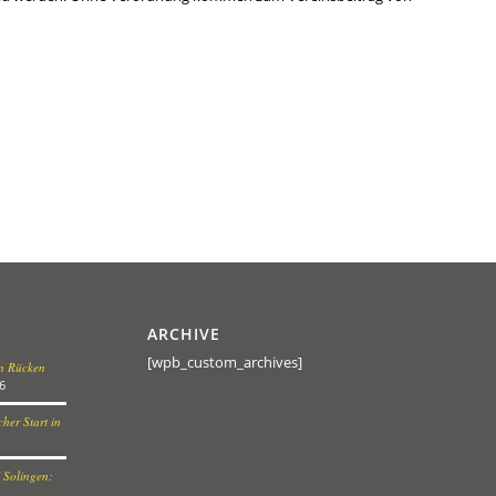
ARCHIVE
[wpb_custom_archives]
en Rücken
6
her Start in
 Solingen: