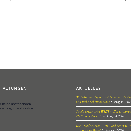
STALTUNGEN
AKTUELLES
Wirbelsäulen-Gymnastik für einen stark
und mehr Lebensqualität
8. August 202
nd keine anstehenden
staltungen vorhanden.
Spielewoche beim WMTV: „Ein erfolgreic
die Sommerferien!“
6. August 2026
Die „Kinder-Oase 2026“ und der WMTV
… ein gutes Team!
2. August 2026