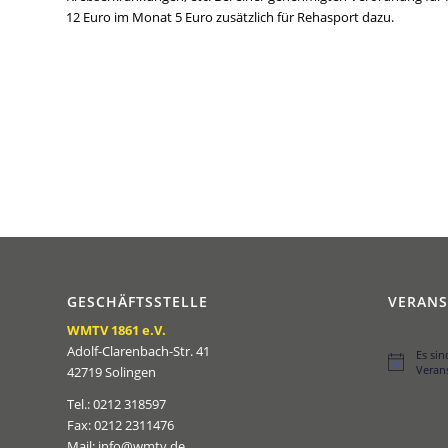
12 Euro im Monat 5 Euro zusätzlich für Rehasport dazu.
GESCHÄFTSSTELLE
VERAN
WMTV 1861 e.V.
Adolf-Clarenbach-Str. 41
Es si
Hinweis
Veran
42719 Solingen
Tel.: 0212 318597
Fax: 0212 2311476
Mail: info@wmtv.de