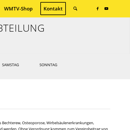
WMTV-Shop
Kontakt
BTEILUNG
SAMSTAG
SONNTAG
s Bechterew, Osteoporose, Wirbelsäulenerkrankungen,
tglied werden. Ohne Verordnung kommen zum Vereinsbeitrag von