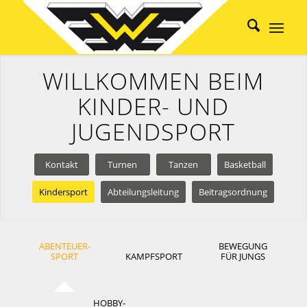
WILLKOMMEN BEIM
KINDER- UND
JUGENDSPORT
Kontakt
Turnen
Tanzen
Basketball
Kindersport
Abteilungsleitung
Beitragsordnung
ABENTEUER-
BEWEGUNG
SPORT
KAMPFSPORT
FÜR JUNGS
HOBBY-