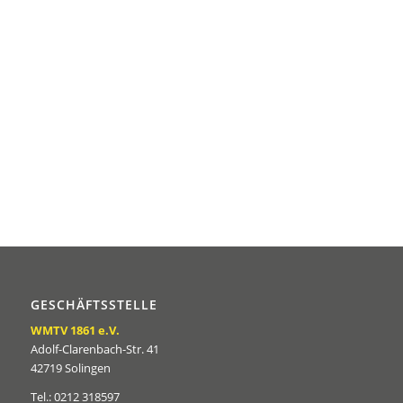
GESCHÄFTSSTELLE
WMTV 1861 e.V.
Adolf-Clarenbach-Str. 41
42719 Solingen
Tel.: 0212 318597