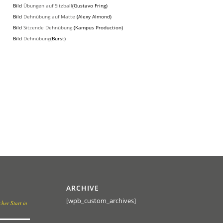
Bild
Übungen auf Sitzball
(Gustavo Fring)
Bild
Dehnübung auf Matte
(Alexy Almond)
Bild
Sitzende Dehnübung
(Kampus Production)
Bild
Dehnübung
(Burst)
ARCHIVE
[wpb_custom_archives]
her Start in