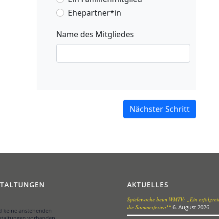
Ehepartner*in
Name des Mitgliedes
Nächster Schritt
STALTUNGEN
AKTUELLES
Spielewoche beim WMTV: „Ein erfolgreic
die Sommerferien!“
6. August 2026
nd keine anstehenden
staltungen vorhanden.