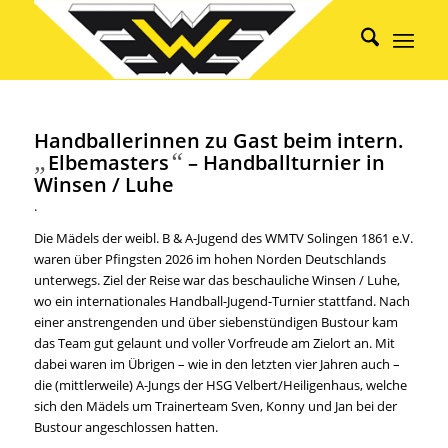
Handballerinnen zu Gast beim intern.
„
“
Elbemasters
– Handballturnier in
Winsen / Luhe
.
Die Mädels der weibl. B & A-Jugend des WMTV Solingen 1861 e.V.
waren über Pfingsten 2026 im hohen Norden Deutschlands
unterwegs. Ziel der Reise war das beschauliche Winsen / Luhe,
wo ein internationales Handball-Jugend-Turnier stattfand. Nach
einer anstrengenden und über siebenstündigen Bustour kam
das Team gut gelaunt und voller Vorfreude am Zielort an. Mit
dabei waren im Übrigen – wie in den letzten vier Jahren auch –
die (mittlerweile) A-Jungs der HSG Velbert/Heiligenhaus, welche
sich den Mädels um Trainerteam Sven, Konny und Jan bei der
Bustour angeschlossen hatten.