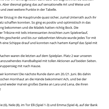
Aber diesmal gelang das auf sensationelle Art und Weise und
nd zwei weitere Punkte in der Tabelle.
er Einzug in die Hauptrunde quasi sicher, zumal Unterrath auch ihr
tz schaffen konnten. So ging es positiv und optimistisch in das
kung bekommen und die Mädels hatten richtig Bock. Die
 Tribüne mit teils interessanten Ansichten zum Spielverlauf,
chts geschenkt und bis zur siebzehnten Minute wurde jedes Tor mit
 eine Schippe drauf und konnten nach hartem Kampf das Spiel mit
chen waren die letzten auf dem Spielplan. Platz 2 war unseren
nzusehendes Handballspiel mit tollen Aktionen auf beiden Seiten.
ruppensieg mit nach Hause.
N wir kommen! Die nächste Runde dann am 20./21. Juni. Bis dahin
 bisschen Hornhaut an die Hände bekommen! Ach, und bei der
 und wieder mal ein großes Danke an Lara und Lena, die ihren
!
hie (6), Nele (8), im Tor Elli (Spiel 1-3) und Emma (Spiel 4), auf der Bank