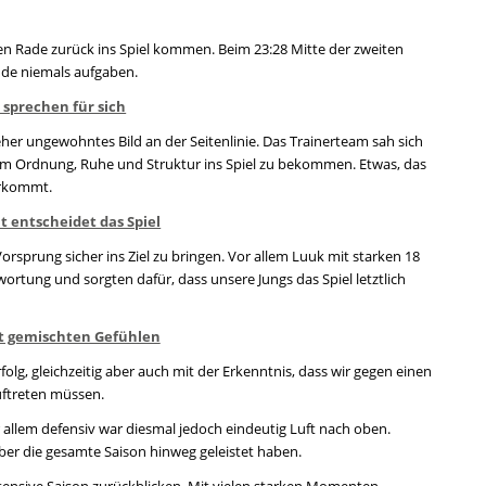
n Rade zurück ins Spiel kommen. Beim 23:28 Mitte der zweiten
ände niemals aufgaben.
 sprechen für sich
 eher ungewohntes Bild an der Seitenlinie. Das Trainerteam sah sich
 um Ordnung, Ruhe und Struktur ins Spiel zu bekommen. Etwas, das
orkommt.
ät entscheidet das Spiel
orsprung sicher ins Ziel zu bringen. Vor allem Luuk mit starken 18
rtung und sorgten dafür, dass unsere Jungs das Spiel letztlich
t gemischten Gefühlen
lg, gleichzeitig aber auch mit der Erkenntnis, dass wir gegen einen
uftreten müssen.
r allem defensiv war diesmal jedoch eindeutig Luft nach oben.
über die gesamte Saison hinweg geleistet haben.
intensive Saison zurückblicken. Mit vielen starken Momenten,