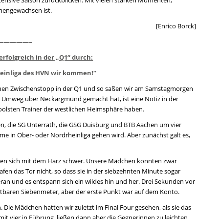
mengewachsen ist.
[Enrico Borck]
—————–
 erfolgreich in der „Q1“ durch:
heinliga des HVN wir kommen!“
einen Zwischenstopp in der Q1 und so saßen wir am Samstagmorgen
n Umweg über Neckargmünd gemacht hat, ist eine Notiz in der
oolsten Trainer der westlichen Heimsphäre haben.
n, die SG Unterrath, die GSG Duisburg und BTB Aachen um vier
hme in Ober- oder Nordrheinliga gehen wird. Aber zunächst galt es,
aten sich mit dem Harz schwer. Unsere Mädchen konnten zwar
fen das Tor nicht, so dass sie in der siebzehnten Minute sogar
ran und es entspann sich ein wildes hin und her. Drei Sekunden vor
reitbaren Siebenmeter, aber der erste Punkt war auf dem Konto.
Die Mädchen hatten wir zuletzt im Final Four gesehen, als sie das
 mit vier in Führung, ließen dann aber die Gegnerinnen zu leichten