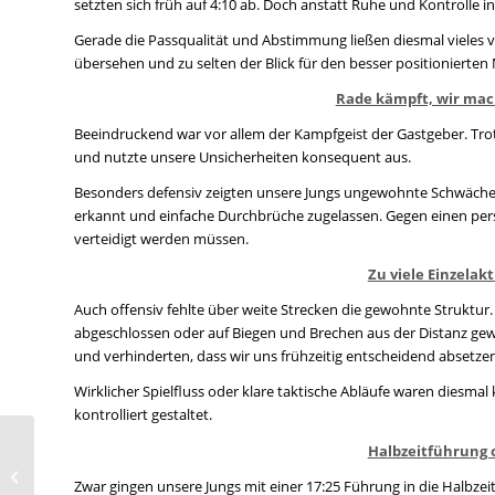
setzten sich früh auf 4:10 ab. Doch anstatt Ruhe und Kontrolle in
Gerade die Passqualität und Abstimmung ließen diesmal vieles v
übersehen und zu selten der Blick für den besser positionierten 
Rade kämpft, wir mac
Beeindruckend war vor allem der Kampfgeist der Gastgeber. Trot
und nutzte unsere Unsicherheiten konsequent aus.
Besonders defensiv zeigten unsere Jungs ungewohnte Schwächen
erkannt und einfache Durchbrüche zugelassen. Gegen einen pers
verteidigt werden müssen.
Zu viele Einzelakt
Auch offensiv fehlte über weite Strecken die gewohnte Struktur
abgeschlossen oder auf Biegen und Brechen aus der Distanz gew
und verhinderten, dass wir uns frühzeitig entscheidend absetze
Wirklicher Spielfluss oder klare taktische Abläufe waren diesma
kontrolliert gestaltet.
Halbzeitführung 
Der NRWweite Trikot-
Tag: der WMTV war
Zwar gingen unsere Jungs mit einer 17:25 Führung in die Halbze