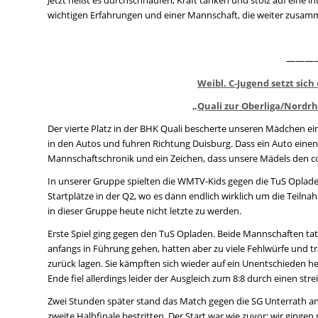
wichtigen Erfahrungen und einer Mannschaft, die weiter zusam
———
Weibl. C-Jugend setzt sich
„Quali zur Oberliga/Nordr
Der vierte Platz in der BHK Quali bescherte unseren Mädchen 
in den Autos und fuhren Richtung Duisburg. Dass ein Auto eine
Mannschaftschronik und ein Zeichen, dass unsere Mädels den c
In unserer Gruppe spielten die WMTV-Kids gegen die TuS Oplade
Startplätze in der Q2, wo es dann endlich wirklich um die Teilna
in dieser Gruppe heute nicht letzte zu werden.
Erste Spiel ging gegen den TuS Opladen. Beide Mannschaften t
anfangs in Führung gehen, hatten aber zu viele Fehlwürfe und tra
zurück lagen. Sie kämpften sich wieder auf ein Unentschieden he
Ende fiel allerdings leider der Ausgleich zum 8:8 durch einen st
Zwei Stunden später stand das Match gegen die SG Unterrath an. 
zweite Halbfinale bestritten. Der Start war wie zuvor: wir gingen