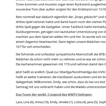
Toren kommen und mussten sogar einen Rückstand ausgleichen. 
souveräne Tore über außen sorgten für den Endstand von 13:10 u
Rein nominell war dadurch eigentlich der
„Drops gelutscht“
und d
drittes Spiel verloren hatte und damit kaum noch den vierten Pla
dritte Spiel gegen die Gastgeber. Unser Fanblock hatte Verstär
Duisburgerinnen, getragen von lautstarker Unterstützung von der
machten aus dem Spiel ein wildes Hin und Her. Es wurde sich ni
einem Gegentor beantwortet. Dann legten unsere Mädchen noch
10:7 für sich entscheiden.
Die führende und unfassbar sympathische Mannschaft der BTB Aa
Mädchen da schon nicht mehr zu nehmen und es war ein schön a
Die Aachenerinnen gewannen mit 17:9 und nehmen damit den G
Jetzt heißt es endlich: Quali zur Oberliga/Nordrheinliga des HV
heißt es weiter trainieren, die Harzblasen auskurieren und ein
Gelegenheit: Willkommen, Emily, wie schön, dass du bei uns bist
Samstag mit uns verbracht haben und die Mädels unterstützten
Das Team der weibl. C-Jugend des WMTV Solingen:
Lara, Lina (6), Anisa (10), Emily, Amelie (1), Lotta (4), Jana (5), Sop