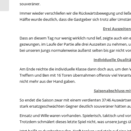
dabei!
souveräner.
Immer wieder verschliefen wir die Rückwärtsbewegung und ließe
Hälfte wurde deutlich, dass die Gastgeber sich trotz aller Umst
Drei Auszeiten
Dass an diesem Tag nur wenig wirklich rund lief, zeigte auch ein
gezwungen, im Laufe der Partie alle drei Auszeiten zu nehmen,
bei unseren Jungs normalerweise äußerst selten bis gar nicht v
Individuelle Qualit
Am Ende reichte die individuelle Klasse dann doch aus, um den V
Treffern und Ben mit 16 Toren übernahmen offensiv viel Verantwo
nicht mehr aus der Hand gaben.
Saisonabschluss mi
So endet die Saison zwar mit einem verdienten 37:46 Auswärtserfo
stark ersatzgeschwächten Gegner deutlich souveräner hätten a
Einsatz und Wille waren vorhanden. Spielerisch, taktisch und vo
Trotzdem schmälert dieses letzte Spiel nicht, was unsere Jungs 
Jetzt heißt es durchschnaufen, Kraft tanken und stolz auf eine 