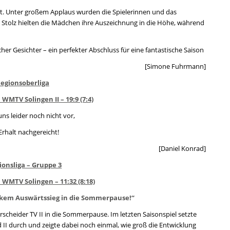
t. Unter großem Applaus wurden die Spielerinnen und das
 Stolz hielten die Mädchen ihre Auszeichnung in die Höhe, während
her Gesichter – ein perfekter Abschluss für eine fantastische Saison
[Simone Fuhrmann]
 Regionsoberliga
WMTV Solingen II – 19:9 (7:4)
 uns leider noch nicht vor,
Erhalt nachgereicht!
[Daniel Konrad]
ionsliga – Gruppe 3
s. WMTV Solingen – 11:32 (8:18)
rkem Auswärtssieg in die Sommerpause!“
scheider TV II in die Sommerpause. Im letzten Saisonspiel setzte
 II durch und zeigte dabei noch einmal, wie groß die Entwicklung