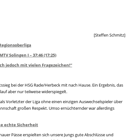
[Steffen Schmitz]
 Regionsoberliga
V Solingen I – 37:46 (17:25)
isch jedoch mit vielen Fragezeichen!“
tssieg bei der HSG Rade/Herbeck mit nach Hause. Ein Ergebnis, das
lauf aber nur teilweise widerspiegelt.
ls Vorletzter der Liga ohne einen einzigen Auswechselspieler über
mannschaft großen Respekt. Umso ernüchternder war allerdings
ne echte Sicherheit
enauer Pässe erspielten sich unsere Jungs gute Abschlüsse und