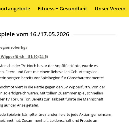
portangebote
Fitness + Gesundheit
Unser Verein
piele vom 16./17.05.2026
 Regionsoberliga
 Wipperfürth – 51:10 (24:5)
-Merscheider TV! Noch bevor der Anpfiff ertönte, wurde es
nen, Eltern und Fans mit einem liebevollen Geburtstagslied
nerin sorgten bereits vor Spielbeginn für Gänsehautmomente!
ochmotiviert in die Partie gegen den SV Wipperfürth. Von der
on so erfolgreich waren. Mit tollem Zusammenspiel, schnellen
r TV Tor um Tor. Bereits zur Halbzeit führte die Mannschaft
g auf der Anzeigetafel.
ede Spielerin kämpfte füreinander, feierte jede Aktion gemeinsam
ezeichnet hat: Zusammenhalt, Leidenschaft und Freude am