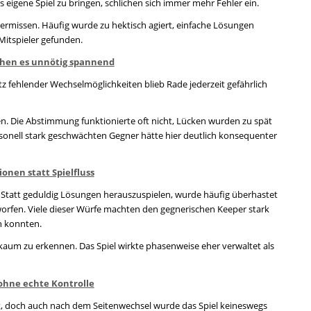
s eigene Spiel zu bringen, schlichen sich immer mehr Fehler ein.
ermissen. Häufig wurde zu hektisch agiert, einfache Lösungen
Mitspieler gefunden.
hen es unnötig spannend
z fehlender Wechselmöglichkeiten blieb Rade jederzeit gefährlich
. Die Abstimmung funktionierte oft nicht, Lücken wurden zu spät
onell stark geschwächten Gegner hätte hier deutlich konsequenter
ionen statt Spielfluss
. Statt geduldig Lösungen herauszuspielen, wurde häufig überhastet
orfen. Viele dieser Würfe machten den gegnerischen Keeper stark
n konnten.
l kaum zu erkennen. Das Spiel wirkte phasenweise eher verwaltet als
ohne echte Kontrolle
it, doch auch nach dem Seitenwechsel wurde das Spiel keineswegs