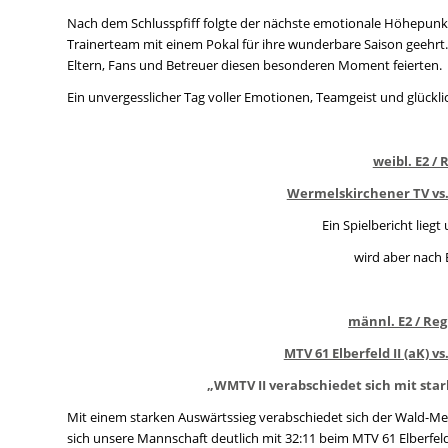
Nach dem Schlusspfiff folgte der nächste emotionale Höhepunk
Trainerteam mit einem Pokal für ihre wunderbare Saison geehrt.
Eltern, Fans und Betreuer diesen besonderen Moment feierten.
Ein unvergesslicher Tag voller Emotionen, Teamgeist und glücklic
weibl. E2 /
Wermelskirchener TV vs. 
Ein Spielbericht liegt
wird aber nach 
männl. E2 / Reg
MTV 61 Elberfeld II (aK) v
„WMTV II verabschiedet sich mit sta
Mit einem starken Auswärtssieg verabschiedet sich der Wald-Mer
sich unsere Mannschaft deutlich mit 32:11 beim MTV 61 Elberfeld