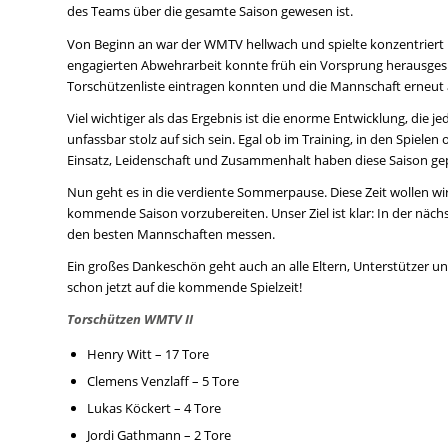
des Teams über die gesamte Saison gewesen ist.
Von Beginn an war der WMTV hellwach und spielte konzentriert
engagierten Abwehrarbeit konnte früh ein Vorsprung herausgespie
Torschützenliste eintragen konnten und die Mannschaft erneut a
Viel wichtiger als das Ergebnis ist die enorme Entwicklung, die j
unfassbar stolz auf sich sein. Egal ob im Training, in den Spiele
Einsatz, Leidenschaft und Zusammenhalt haben diese Saison ge
Nun geht es in die verdiente Sommerpause. Diese Zeit wollen wi
kommende Saison vorzubereiten. Unser Ziel ist klar: In der näch
den besten Mannschaften messen.
Ein großes Dankeschön geht auch an alle Eltern, Unterstützer un
schon jetzt auf die kommende Spielzeit!
Torschützen WMTV II
Henry Witt – 17 Tore
Clemens Venzlaff – 5 Tore
Lukas Köckert – 4 Tore
Jordi Gathmann – 2 Tore