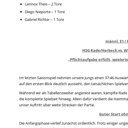
Lennox Theis – 2 Tore
Diego Nieporte – 1 Tore
Gabriel Richter – 1 Tore
männl. E1 /
HSG Rade/Herbeck vs. WMT
„Pflichtaufgabe erfüllt, spieler
Im letzten Saisonspiel nehmen unsere Jungs einen 37:46-Auswär
auf den ersten Blick deutlich aussieht, den tatsächlichen Spielver
Während wir als Tabellenzweiter angereist waren, kämpfte Rade a
die komplette Spielzeit hinweg. Allein dafür verdient die Heim
unser Auftritt über weite Strecken der Partie.
Guter Start oh
Die Anfangsphase verlief zunächst ordentlich. Trotz einiger ung