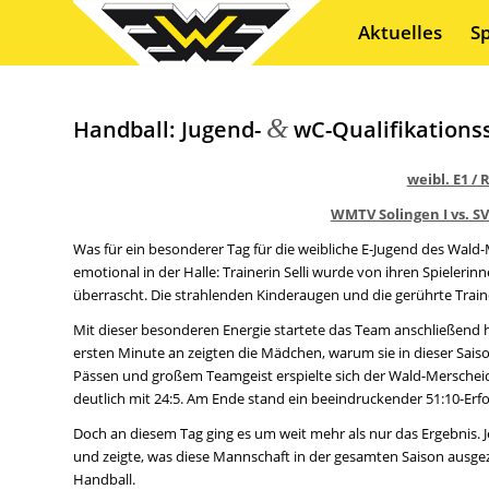
Aktuelles
S
&
Handball: Jugend-
wC-Qualifikationss
weibl. E1 /
WMTV Solingen I vs. SV
Was für ein besonderer Tag für die weibliche E-Jugend des Wald
emotional in der Halle: Trainerin Selli wurde von ihren Spielerin
überrascht. Die strahlenden Kinderaugen und die gerührte Trai
Mit dieser besonderen Energie startete das Team anschließend h
ersten Minute an zeigten die Mädchen, warum sie in dieser Sais
Pässen und großem Teamgeist erspielte sich der Wald-Merscheide
deutlich mit 24:5. Am Ende stand ein beeindruckender 51:10-Erfol
Doch an diesem Tag ging es um weit mehr als nur das Ergebnis. J
und zeigte, was diese Mannschaft in der gesamten Saison ausg
Handball.