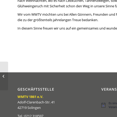
nach Weihnachten, wo es nach Lebkuchen, Tannenzweigen, sowie
Glühweingeruch mit Sicherheit schon den Weg in unsere Sinne fa
Wir vom WMTV möchten uns bei Allen Gönnern, Freunden und Mi
die zu der größtenteils jahrelangen Treue bedanken.
In diesem Sinne freuen wir uns auf ein gemeinsames und wunder
Der WMTV –
Jahresrückblick 2025:
Der Verein im
Zeitraffer…! (Teil 2 von...
GESCHÄFTSSTELLE
VERAN
WMTV 1861 e.V.
Adolf-Clarenbach-Str. 41
Es si
Hinweis
Veran
42719 Solingen
Tel.: 0212 318597