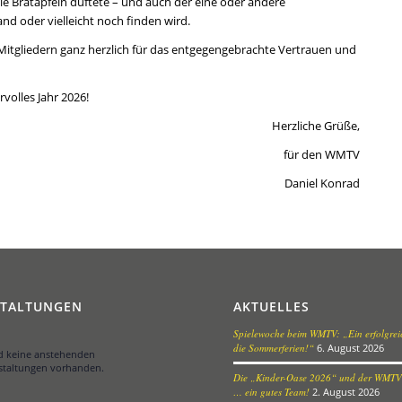
 Bratäpfeln duftete – und auch der eine oder andere
nd oder vielleicht noch finden wird.
tgliedern ganz herzlich für das entgegengebrachte Vertrauen und
volles Jahr 2026!
Herzliche Grüße,
für den WMTV
Daniel Konrad
STALTUNGEN
AKTUELLES
Spielewoche beim WMTV: „Ein erfolgreic
die Sommerferien!“
6. August 2026
nd keine anstehenden
staltungen vorhanden.
Die „Kinder-Oase 2026“ und der WMTV
… ein gutes Team!
2. August 2026