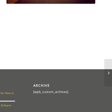
ARCHIVE
[wpb_custom_archives]
her Start in
 Solingen: