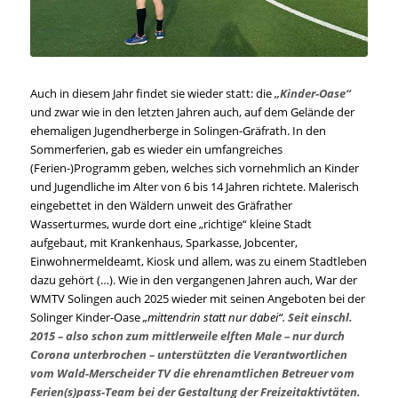
Auch in diesem Jahr findet sie wieder statt: die
„Kinder-Oase“
und zwar wie in den letzten Jahren auch, auf dem Gelände der
ehemaligen Jugendherberge in Solingen-Gräfrath. In den
Sommerferien, gab es wieder ein umfangreiches
(Ferien-)Programm geben, welches sich vornehmlich an Kinder
und Jugendliche im Alter von 6 bis 14 Jahren richtete. Malerisch
eingebettet in den Wäldern unweit des Gräfrather
Wasserturmes, wurde dort eine „richtige“ kleine Stadt
aufgebaut, mit Krankenhaus, Sparkasse, Jobcenter,
Einwohnermeldeamt, Kiosk und allem, was zu einem Stadtleben
dazu gehört (…). Wie in den vergangenen Jahren auch, War der
WMTV Solingen auch 2025 wieder mit seinen Angeboten bei der
Solinger Kinder-Oase
„mittendrin statt nur dabei“.
Seit einschl.
2015 – also schon zum mittlerweile elften Male – nur durch
Corona unterbrochen – unterstützten die Verantwortlichen
vom Wald-Merscheider TV die ehrenamtlichen Betreuer vom
Ferien(s)pass-Team bei der Gestaltung der Freizeitaktivtäten.