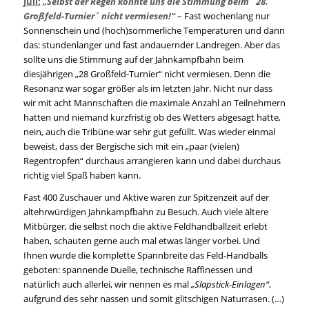
Juli:
„Selbst der Regen konnte uns die Stimmung beim `28.
Großfeld-Turnier´ nicht vermiesen!“
– Fast wochenlang nur
Sonnenschein und (hoch)sommerliche Temperaturen und dann
das: stundenlanger und fast andauernder Landregen. Aber das
sollte uns die Stimmung auf der Jahnkampfbahn beim
diesjährigen „28 Großfeld-Turnier“ nicht vermiesen. Denn die
Resonanz war sogar größer als im letzten Jahr. Nicht nur dass
wir mit acht Mannschaften die maximale Anzahl an Teilnehmern
hatten und niemand kurzfristig ob des Wetters abgesagt hatte,
nein, auch die Tribüne war sehr gut gefüllt. Was wieder einmal
beweist, dass der Bergische sich mit ein „paar (vielen)
Regentropfen“ durchaus arrangieren kann und dabei durchaus
richtig viel Spaß haben kann.
Fast 400 Zuschauer und Aktive waren zur Spitzenzeit auf der
altehrwürdigen Jahnkampfbahn zu Besuch. Auch viele ältere
Mitbürger, die selbst noch die aktive Feldhandballzeit erlebt
haben, schauten gerne auch mal etwas länger vorbei. Und
Ihnen wurde die komplette Spannbreite das Feld-Handballs
geboten: spannende Duelle, technische Raffinessen und
natürlich auch allerlei, wir nennen es mal
„Slapstick-Einlagen“
,
aufgrund des sehr nassen und somit glitschigen Naturrasen. (…)