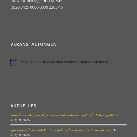
IBAN für Beiträge und Kurse:
DE20 3425 0000 0000 2203 43
VERANSTALTUNGEN
Es sind keine anstehenden Veranstaltungen vorhanden.
Hinweis
AKTUELLES
Wirbelsäulen-Gymnastik für einen starken Rücken und mehr Lebensqualität
8.
August 2026
Spielewoche beim WMTV: „Ein erfolgreicher Start in die Sommerferien!“
6.
August 2026