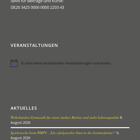
IBAN für Beiträge und Kurse:
DE20 3425 0000 0000 2203 43
VERANSTALTUNGEN
Es sind keine anstehenden Veranstaltungen vorhanden.
Hinweis
AKTUELLES
Wirbelsäulen-Gymnastik für einen starken Rücken und mehr Lebensqualität
8.
August 2026
Spielewoche beim WMTV: „Ein erfolgreicher Start in die Sommerferien!“
6.
August 2026