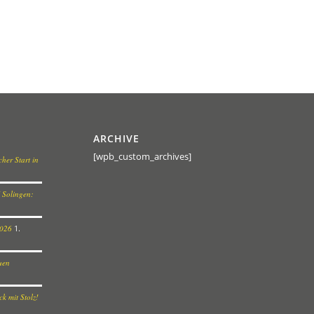
ARCHIVE
[wpb_custom_archives]
her Start in
 Solingen:
2026
1.
euen
k mit Stolz!