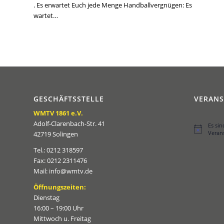
. Es erwartet Euch jede Menge Handballvergnügen: Es
wartet…
GESCHÄFTSSTELLE
VERAN
WMTV 1861 e.V.
Adolf-Clarenbach-Str. 41
Es si
Hinweis
Veran
42719 Solingen
Tel.: 0212 318597
Fax: 0212 2311476
Mail: info@wmtv.de
Öffnungszeiten:
Dienstag
16:00 – 19:00 Uhr
Mittwoch u. Freitag