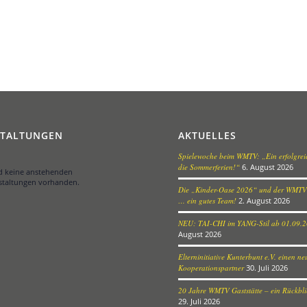
STALTUNGEN
AKTUELLES
Spielewoche beim WMTV: „Ein erfolgreic
die Sommerferien!“
6. August 2026
nd keine anstehenden
staltungen vorhanden.
Die „Kinder-Oase 2026“ und der WMTV
… ein gutes Team!
2. August 2026
NEU: TAI-CHI im YANG-Stil ab 01.09.
August 2026
Elterninitiative Kunterbunt e.V. einen n
Kooperationspartner
30. Juli 2026
20 Jahre WMTV Gaststätte – ein Rückblic
29. Juli 2026