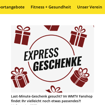
portangebote
Fitness + Gesundheit
Unser Verein
Last-Minute-Geschenk gesucht? Im WMTV Fanshop
findet Ihr vielleicht noch etwas passendes?!