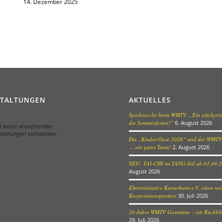
14. Dezember 2025
STALTUNGEN
AKTUELLES
Spielewoche beim WMTV: „Ein erfolgreic
die Sommerferien!“
6. August 2026
nd keine anstehenden
staltungen vorhanden.
Die „Kinder-Oase 2026“ und der WMTV
… ein gutes Team!
2. August 2026
NEU: TAI-CHI im YANG-Stil ab 01.09.
August 2026
Elterninitiative Kunterbunt e.V. einen n
Kooperationspartner
30. Juli 2026
20 Jahre WMTV Gaststätte – ein Rückblic
29. Juli 2026