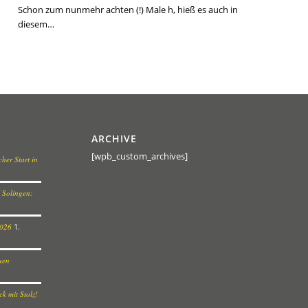
Schon zum nunmehr achten (!) Male h, hieß es auch in
diesem…
ARCHIVE
[wpb_custom_archives]
her Start in
 Solingen:
2026
1.
euen
k mit Stolz!