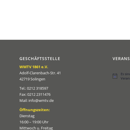
GESCHÄFTSSTELLE
VERAN
WMTV 1861 e.V.
Adolf-Clarenbach-Str. 41
Es si
Hinweis
Veran
42719 Solingen
Tel.: 0212 318597
Fax: 0212 2311476
Mail: info@wmtv.de
Öffnungszeiten:
Dienstag
16:00 – 19:00 Uhr
Mittwoch u. Freitag