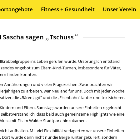
portangebote
Fitness + Gesundheit
Unser Verein
„
“
d Sascha sagen
Tschüss
ballkrabbelgruppe ins Leben gerufen wurde. Ursprünglich entstand
nzendes Angebot zum Eltern-Kind-Turnen, insbesondere für Väter,
dern finden konnten.
en Annäherungen und vielen Fragezeichen. Zwar brachten wir
ierjährigen zu arbeiten, war Neuland für uns. Doch mit jeder Woche
iver, die „Bärenjagd“ und die „Eisenbahn“ lauter und textsicherer.
n Kindern und Eltern. Samstags wurden unsere Einheiten regelrecht
st selbstverständlich, dass bald auch gemeinsame Highlights wie eine
chluss mit Eis im Walder Stadtpark hinzukamen.
t aufhalten. Mit viel Flexibilität verlagerten wir unsere Einheiten
Dort wurde dann nicht nur die Berge runter gekullert, sondern