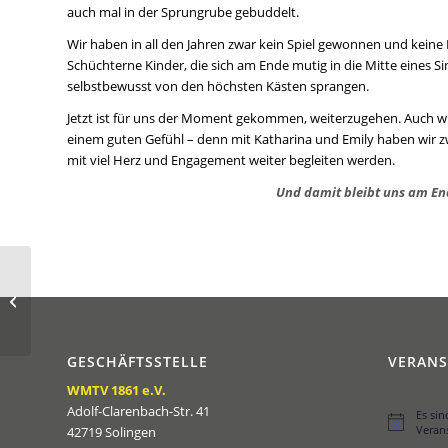
auch mal in der Sprungrube gebuddelt.
Wir haben in all den Jahren zwar kein Spiel gewonnen und keine 
Schüchterne Kinder, die sich am Ende mutig in die Mitte eines Sin
selbstbewusst von den höchsten Kästen sprangen.
Jetzt ist für uns der Moment gekommen, weiterzugehen. Auch wir
einem guten Gefühl – denn mit Katharina und Emily haben wir z
mit viel Herz und Engagement weiter begleiten werden.
Und damit bleibt uns am En
Sommerfest der
WMTV-Reha-
Neurogruppen
GESCHÄFTSSTELLE
VERAN
WMTV 1861 e.V.
Adolf-Clarenbach-Str. 41
Es si
Hinweis
Veran
42719 Solingen