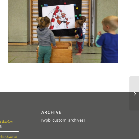
ARCHIVE
[wpb_custom_archives]
en Rücken
6
her Start in