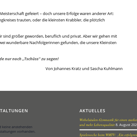
Meisterschaft gefeiert – doch unsere Erfolge waren anderer Art:
gkreises trauten, oder die kleinsten Krabbler, die plötzlich
 sind größer geworden, beruflich und privat. Aber wir gehen mit
wei wunderbare Nachfolgerinnen gefunden, die unsere Kleinsten
de nur noch „Tschüss“ zu sagen!
Von Johannes Kratz und Sascha Kuhlmann
STALTUNGEN
AKTUELLES
Wirbelsäulen-Gymnastik für einen stark
und mehr Lebensqualität
8. August 202
nd keine anstehenden
staltungen vorhanden.
Spielewoche beim WMTV: „Ein erfolgreic