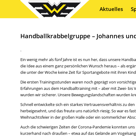
Aktuelles
S
Handballkrabbelgruppe – Johannes un
.
Ein wenig mehr als fünf Jahre ist es nun her, dass unsere Hand
die Idee aus einem ganz persönlichen Wunsch heraus – als ergä
die unter der Woche keine Zeit für Sportangebote mit ihren Kin
Die ersten Trainingsstunden waren noch geprägt von vorsichtig
Erfahrungen aus dem Handballtraining mit – aber mit Zwei- bis V
wurden wir sicherer. Unsere Bewegungslandschaften wurden kreat
Schnell entwickelte sich ein starkes Vertrauensverhältnis zu de
herbeigesehnt, und das freute uns natürlich riesig. So war es fa
Weihnachtsfeier in der großen Halle oder ein sommerlicher Abs
Auch die schwierigen Zeiten der Corona-Pandemie konnten uns nich
kurzerhand nach draußen – etwa auf das Gelände am Vogelsang. 