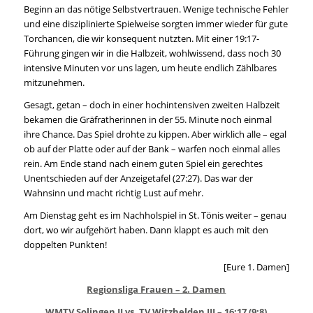
Beginn an das nötige Selbstvertrauen. Wenige technische Fehler
und eine disziplinierte Spielweise sorgten immer wieder für gute
Torchancen, die wir konsequent nutzten. Mit einer 19:17-
Führung gingen wir in die Halbzeit, wohlwissend, dass noch 30
intensive Minuten vor uns lagen, um heute endlich Zählbares
mitzunehmen.
Gesagt, getan – doch in einer hochintensiven zweiten Halbzeit
bekamen die Gräfratherinnen in der 55. Minute noch einmal
ihre Chance. Das Spiel drohte zu kippen. Aber wirklich alle – egal
ob auf der Platte oder auf der Bank – warfen noch einmal alles
rein. Am Ende stand nach einem guten Spiel ein gerechtes
Unentschieden auf der Anzeigetafel (27:27). Das war der
Wahnsinn und macht richtig Lust auf mehr.
Am Dienstag geht es im Nachholspiel in St. Tönis weiter – genau
dort, wo wir aufgehört haben. Dann klappt es auch mit den
doppelten Punkten!
[Eure 1. Damen]
Regionsliga Frauen – 2. Damen
WMTV Solingen II vs. TV Witzhelden III – 16:17 (9:8)