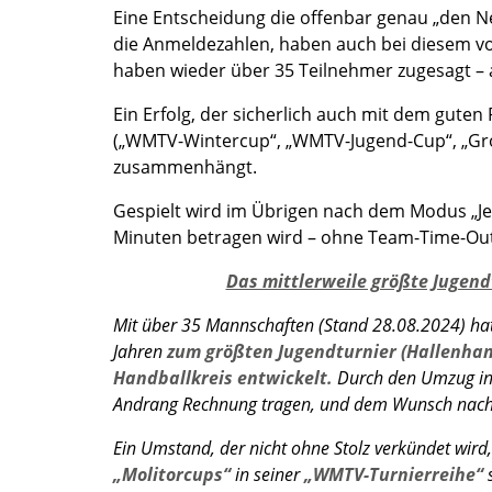
Eine Entscheidung die offenbar genau „den Ner
die Anmeldezahlen, haben auch bei diesem v
haben wieder über 35 Teilnehmer zugesagt – 
Ein Erfolg, der sicherlich auch mit dem gute
(„WMTV-Wintercup“, „WMTV-Jugend-Cup“, „Gro
zusammenhängt.
Gespielt wird im Übrigen nach dem Modus „Jede
Minuten betragen wird – ohne Team-Time-Out
Das mittlerweile größte Jugend
Mit über 35 Mannschaften (Stand 28.08.2024) hat
Jahren
zum größten Jugendturnier (Hallenhan
Handballkreis entwickelt.
Durch den Umzug in 
Andrang Rechnung tragen, und dem Wunsch nach n
Ein Umstand, der nicht ohne Stolz verkündet wir
„Molitorcups“
in seiner
„WMTV-Turnierreihe“
s