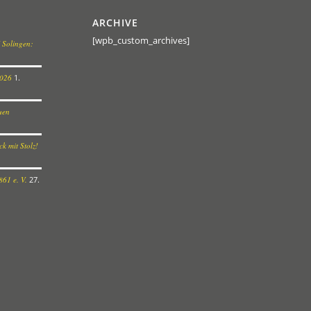
ARCHIVE
[wpb_custom_archives]
 Solingen:
2026
1.
euen
k mit Stolz!
61 e. V.
27.