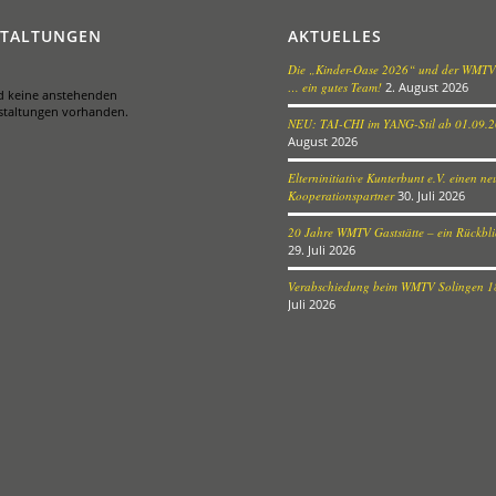
STALTUNGEN
AKTUELLES
Die „Kinder-Oase 2026“ und der WMTV
… ein gutes Team!
2. August 2026
nd keine anstehenden
staltungen vorhanden.
NEU: TAI-CHI im YANG-Stil ab 01.09.
August 2026
Elterninitiative Kunterbunt e.V. einen n
Kooperationspartner
30. Juli 2026
20 Jahre WMTV Gaststätte – ein Rückblic
29. Juli 2026
Verabschiedung beim WMTV Solingen 18
Juli 2026