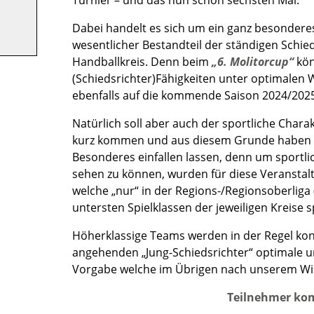
Turnier – und das nun schon sechsten Mal.
Dabei handelt es sich um ein ganz besonderes
wesentlicher Bestandteil der ständigen Schie
Handballkreis. Denn beim
„6. Molitorcup“
kön
(Schiedsrichter)Fähigkeiten unter optimalen
ebenfalls auf die kommende Saison 2024/2025
Natürlich soll aber auch der sportliche Chara
kurz kommen und aus diesem Grunde haben si
Besonderes einfallen lassen, denn um sportli
sehen zu können, wurden für diese Veranstal
welche „nur“ in der Regions-/Regionsoberliga (
untersten Spielklassen der jeweiligen Kreise s
Höherklassige Teams werden in der Regel kon
angehenden „Jung-Schiedsrichter“ optimale u
Vorgabe welche im Übrigen nach unserem Wiss
Teilnehmer ko