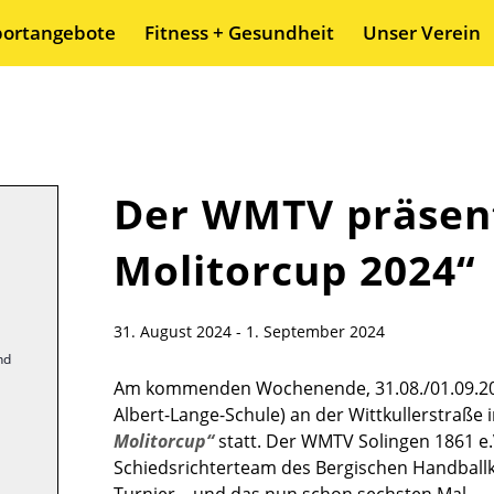
portangebote
Fitness + Gesundheit
Unser Verein
Der WMTV präsent
Molitorcup 2024“
31. August 2024
-
1. September 2024
nd
Am kommenden Wochenende, 31.08./01.09.2024,
Albert-Lange-Schule) an der Wittkullerstraße
Molitorcup“
statt. Der WMTV Solingen 1861 e.
Schiedsrichterteam des Bergischen Handballkr