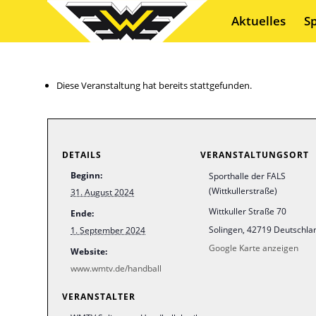
Aktuelles
S
Diese Veranstaltung hat bereits stattgefunden.
DETAILS
VERANSTALTUNGSORT
Beginn:
Sporthalle der FALS
(Wittkullerstraße)
31. August 2024
Wittkuller Straße 70
Ende:
Solingen
,
42719
Deutschla
1. September 2024
Google Karte anzeigen
Website:
www.wmtv.de/handball
VERANSTALTER