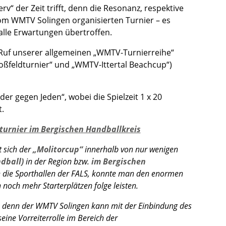
v“ der Zeit trifft, denn die Resonanz, respektive
om WMTV Solingen organisierten Turnier – es
alle Erwartungen übertroffen.
n Ruf unserer allgemeinen „WMTV-Turnierreihe“
ßfeldturnier“ und „WMTV-Ittertal Beachcup“)
r gegen Jeden“, wobei die Spielzeit 1 x 20
.
turnier im Bergischen Handballkreis
 sich der
„Molitorcup“
innerhalb von nur wenigen
dball)
in der Region bzw.
im Bergischen
die Sporthallen der FALS, konnte man den enormen
och mehr Starterplätzen folge leisten.
d, denn der WMTV Solingen kann mit der Einbindung des
eine Vorreiterrolle im Bereich der